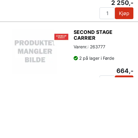
2 250,-
Kjøp
SECOND STAGE
CARRIER
Varenr.: 263777
2 på lager i Førde
664,-
Kjøp
Trigger Switch w/cord
Varenr.: 248022
Leveringstid ca 28 dager
fra bestilling