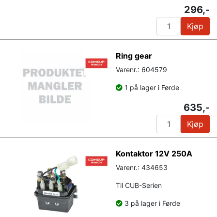
296,-
Kjøp
Ring gear
Varenr.: 604579
1 på lager i Førde
635,-
Kjøp
Kontaktor 12V 250A
Varenr.: 434653
Til CUB-Serien
3 på lager i Førde