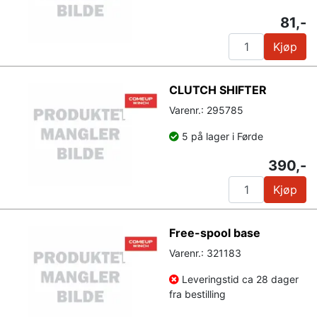
81,-
Kjøp
CLUTCH SHIFTER
Varenr.: 295785
5 på lager i Førde
390,-
Kjøp
Free-spool base
Varenr.: 321183
Leveringstid ca 28 dager
fra bestilling