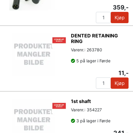
359,-
Kjøp
DENTED RETAINING
RING
Varenr.: 263780
5 på lager i Førde
11,-
Kjøp
1st shaft
Varenr.: 354227
3 på lager i Førde
241,-