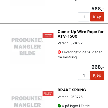
568,-
Kjøp
Come-Up Wire Rope for
ATV-1500
Varenr.: 321092
Leveringstid ca 28 dager
fra bestilling
668,-
Kjøp
BRAKE SPRING
Varenr.: 263776
6 på lager i Førde