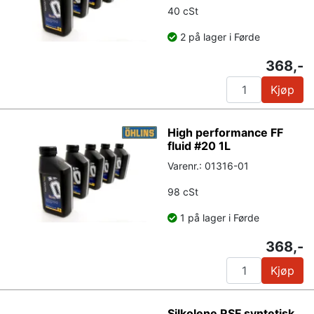
40 cSt
2 på lager i Førde
368,-
Kjøp
High performance FF
fluid #20 1L
Varenr.: 01316-01
98 cSt
1 på lager i Førde
368,-
Kjøp
Silkolene RSF syntetisk