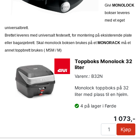
Givi
MONOLOCK
bokser leveres
med et eget
universalbrett.
Brettet leveres med universalt festesett, for montering på eksisterende plate
eller bagasjebrett. Skal monolock boksen brukes på et
MONORACK
må et
annet toppbrett brukes ( M5M / M)
Toppboks Monolock 32
liter
Varenr.: B32N
Monolock toppboks på 32
liter med plass til en hjelm.
4 på lager i Førde
1 073,-
Kjøp