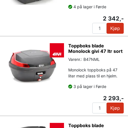
4 på lager i Førde
2 342,-
Kjøp
Toppboks blade
Monolock givi 47 ltr sort
Varenr.: B47NML
Monolock toppboks på 47
liter med plass til en hjelm.
3 på lager i Førde
2 293,-
Kjøp
Toppboks blade