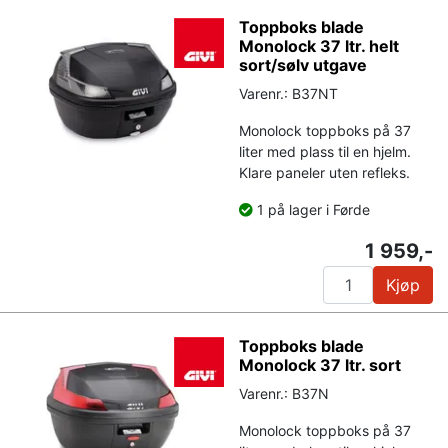
Toppboks blade
Monolock 37 ltr. helt
sort/sølv utgave
Varenr.: B37NT
Monolock toppboks på 37
liter med plass til en hjelm.
Klare paneler uten refleks.
1 på lager i Førde
1 959,-
Kjøp
Toppboks blade
Monolock 37 ltr. sort
Varenr.: B37N
Monolock toppboks på 37