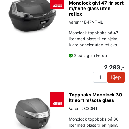
Monolock givi 47 ltr sort
m/hvite glass uten
reflex
Varenr.: B47NTML
Monolock toppboks på 47
liter med plass til en hjelm.
Klare paneler uten refleks.
2 på lager i Førde
2 293,-
Kjøp
Toppboks Monolock 30
ltr sort m/sota glass
Varenr.: C30NT
Monolock toppboks på 30
liter med plass til en hjelm.