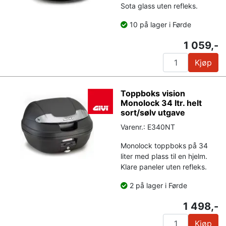
Sota glass uten refleks.
10 på lager i Førde
1 059,-
Kjøp
Toppboks vision
Monolock 34 ltr. helt
sort/sølv utgave
Varenr.: E340NT
Monolock toppboks på 34
liter med plass til en hjelm.
Klare paneler uten refleks.
2 på lager i Førde
1 498,-
Kjøp