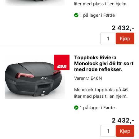
liter med plass til en hjelm.
1 på lager i Førde
2 432,-
Kjøp
Toppboks Riviera
Monolock givi 46 ltr sort
med røde reflekser.
Varenr.: E46N
Monolock toppboks på 46
liter med plass til en hjelm.
1 på lager i Førde
2 432,-
Kjøp