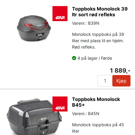
Toppboks Monolock 39
ltr sort rød refleks
Varenr.: B39N
Monolock toppboks på 39
liter med plass til en hjelm.
Rød refleks.
4 på lager i Førde
1 889,-
Kjøp
Toppboks Monolock
B45+
Varenr.: B45N
Monolock toppboks på 45
liter