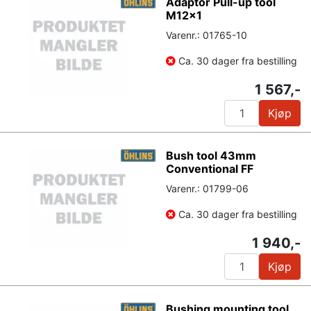
Adaptor Pull-up tool
M12x1
Varenr.: 01765-10
Ca. 30 dager fra bestilling
1 567,-
Kjøp
Bush tool 43mm
Conventional FF
Varenr.: 01799-06
Ca. 30 dager fra bestilling
1 940,-
Kjøp
Bushing mounting tool