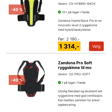
Varenr.: ZA-HYBRID-BACK
-40 %
10+ på lager i Førde
Zandona Hybrid Back Pro er en
innovativ level 2 ryggskinne
med hybrid beskyttelse.
Før:
2 190,-
1 314,-
Velg
Zandona Pro Soft
ryggskinne til mc
Varenr.: ZA-PRO-SOFT
-40 %
1 på lager i Førde
Utrolig fleksibel og ekstremt lett
ryggskinne med god ventilasjon.
Kan brettes sammen for enkel
oppbevaring.