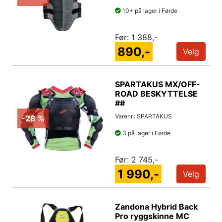
10+ på lager i Førde
Før:
1 388,-
890,-
Velg
SPARTAKUS MX/OFF-
ROAD BESKYTTELSE
##
Varenr.: SPARTAKUS
-28 %
3 på lager i Førde
Før:
2 745,-
1 990,-
Velg
Zandona Hybrid Back
Pro ryggskinne MC