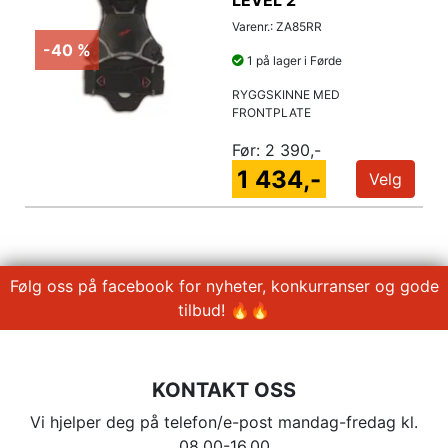
Varenr.: ZA85RR
-40 %
1 på lager i Førde
RYGGSKINNE MED
FRONTPLATE
Før:
2 390,-
1 434,-
Velg
Følg oss på facebook for nyheter, konkurranser og gode
tilbud! 🔥🔥
KONTAKT OSS
Vi hjelper deg på telefon/e-post mandag-fredag kl.
08.00-16.00