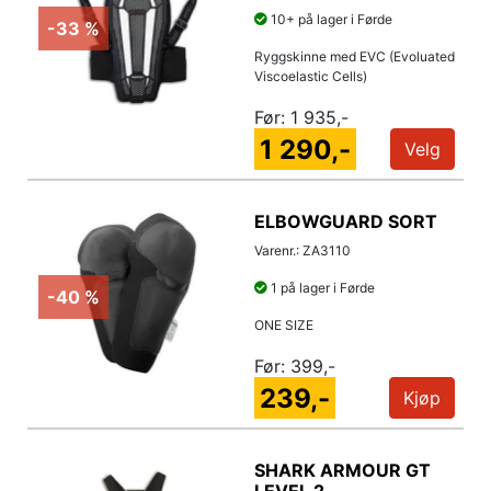
10+ på lager i Førde
-33 %
Ryggskinne med EVC (Evoluated
Viscoelastic Cells)
Før:
1 935,-
1 290,-
Velg
ELBOWGUARD SORT
Varenr.: ZA3110
1 på lager i Førde
-40 %
ONE SIZE
Før:
399,-
239,-
Kjøp
SHARK ARMOUR GT
LEVEL 2