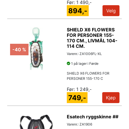
Før:
1 490,-
894,-
Velg
SHIELD X6 FLOWERS
FOR PERSONER 155-
170 CM., LIVMÅL 104-
114 CM.
-40 %
Varenr.: ZA1006FL-XL
1 på lager i Førde
SHIELD X6 FLOWERS FOR
PERSONER 155-170 C
Før:
1 249,-
749,-
Kjøp
Esatech ryggskinne ##
Varenr.: ZA1906