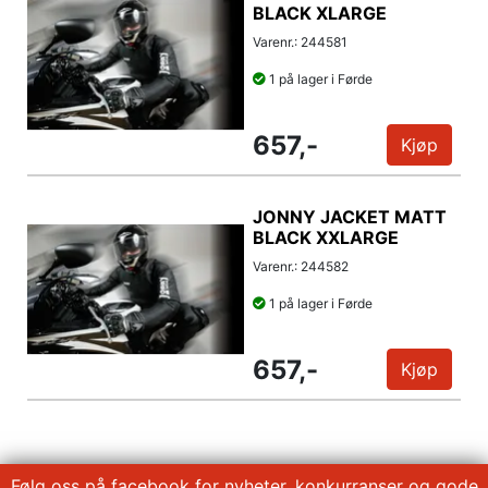
BLACK XLARGE
Varenr.: 244581
1 på lager i Førde
657,-
Kjøp
JONNY JACKET MATT
BLACK XXLARGE
Varenr.: 244582
1 på lager i Førde
657,-
Kjøp
Følg oss på facebook for nyheter, konkurranser og gode