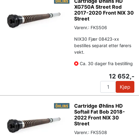
Cartridge Øhlins HD
XG750A Street Rod
2017-2020 Front NIX 30
Street
Varenr.: FKS506
NIX30 Fjær 08423-xx
bestilles separat etter førers
vekt.
Ca. 30 dager fra bestilling
12 652,-
Kjøp
Cartridge Øhlins HD
Softail Fat Bob 2018-
2022 Front NIX 30
Street
Varenr.: FKS508