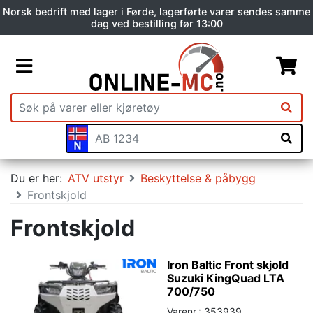
Norsk bedrift med lager i Førde, lagerførte varer sendes samme
dag ved bestilling før 13:00
Du er her:
ATV utstyr
Beskyttelse & påbygg
Frontskjold
Frontskjold
Iron Baltic Front skjold
Suzuki KingQuad LTA
700/750
Varenr.: 353939