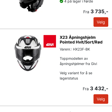
4 på lager i Førde
3 735,-
Fra
Velg
X23 Åpningshjelm
Pointed Hvit/Sort/Rød
Varenr.: HX23F-BK
Toppmodellen av
åpningshjelmer fra Givi
Velg variant for å se
lagerstatus
3 432,-
Fra
Velg