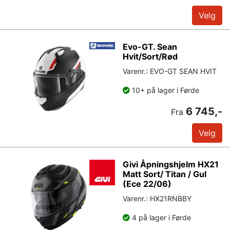
Velg
Evo-GT. Sean
Hvit/Sort/Rød
Varenr.: EVO-GT SEAN HVIT
10+ på lager i Førde
6 745,-
Fra
Velg
Givi Åpningshjelm HX21
Matt Sort/ Titan / Gul
(Ece 22/06)
Varenr.: HX21RNBBY
4 på lager i Førde