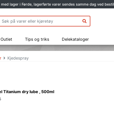
 med lager i Førde, lagerførte varer sendes samme dag ved bestil
Outlet
Tips og triks
Delekataloger
r
Kjedespray
el Titanium dry lube , 500ml
5