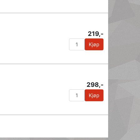
219,-
Kjøp
298,-
Kjøp