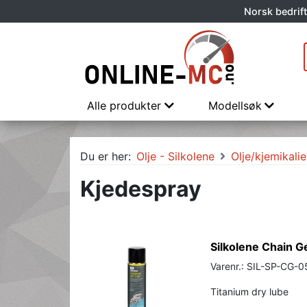
Norsk bedrift
Alle produkter
Modellsøk
Du er her:
Olje - Silkolene
Olje/kjemikalie
Kjedespray
Silkolene Chain G
Varenr.: SIL-SP-CG-0
Titanium dry lube