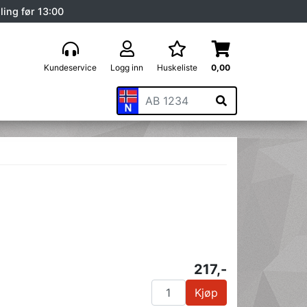
ling før 13:00
Kundeservice
Logg inn
Huskeliste
0,00
217,-
Kjøp