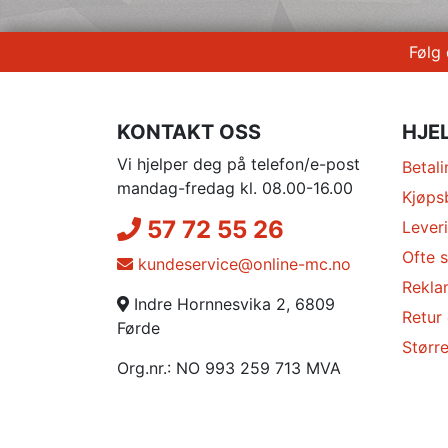
Følg
KONTAKT OSS
HJE
Vi hjelper deg på telefon/e-post
Betali
mandag-fredag kl. 08.00-16.00
Kjøps
57 72 55 26
Lever
Ofte s
kundeservice@online-mc.no
Rekla
Indre Hornnesvika 2, 6809
Retur
Førde
Større
Org.nr.: NO 993 259 713 MVA