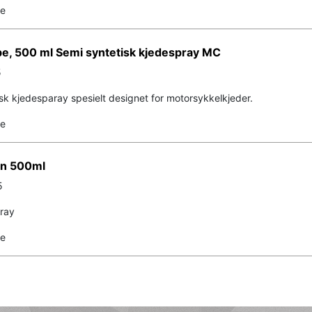
de
be, 500 ml Semi syntetisk kjedespray MC
5
sk kjedesparay spesielt designet for motorsykkelkjeder.
de
in 500ml
5
pray
de