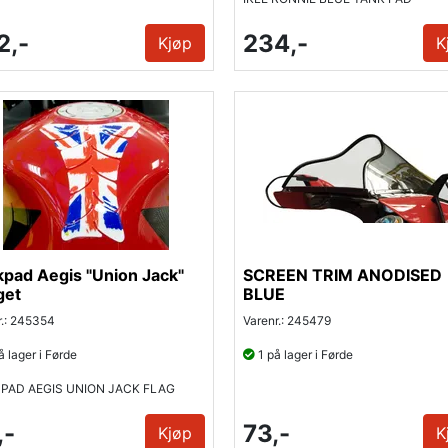
2,-
234,-
Kjøp
K
pad Aegis "Union Jack"
SCREEN TRIM ANODISED
get
BLUE
r.: 245354
Varenr.: 245479
 lager i Førde
1 på lager i Førde
 PAD AEGIS UNION JACK FLAG
,-
73,-
Kjøp
K