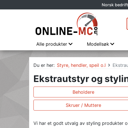
Norsk bedrift
Alle produkter
Modellsøk
Du er her:
Styre, hendler, speil o.l
Ekstrau
Ekstrautstyr og styli
Beholdere
Skruer / Muttere
Vi har et godt utvalg av styling produkter o