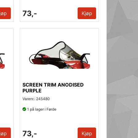
73,-
jøp
Kjøp
SCREEN TRIM ANODISED
PURPLE
Varenr.: 245480
1 på lager i Førde
73,-
jøp
Kjøp