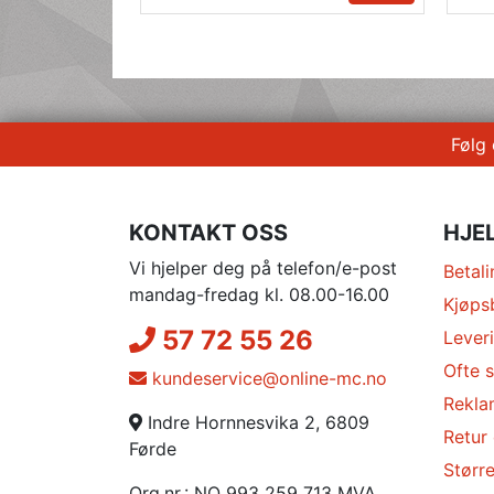
Følg
KONTAKT OSS
HJE
Vi hjelper deg på telefon/e-post
Betali
mandag-fredag kl. 08.00-16.00
Kjøps
57 72 55 26
Lever
Ofte s
kundeservice@online-mc.no
Rekla
Indre Hornnesvika 2, 6809
Retur
Førde
Større
Org.nr.: NO 993 259 713 MVA