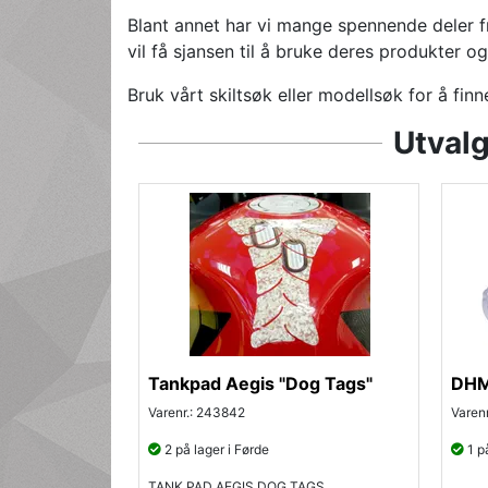
Blant annet har vi mange spennende deler f
vil få sjansen til å bruke deres produkter og
Bruk vårt skiltsøk eller modellsøk for å finne
Utvalg
Tankpad Aegis "Dog Tags"
DHM
Varenr.: 243842
Varen
2 på lager i Førde
1 på
TANK PAD AEGIS DOG TAGS