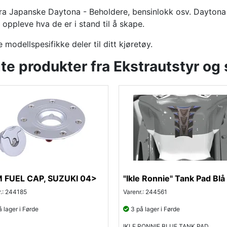
ra Japanske Daytona - Beholdere, bensinlokk osv. Daytona 
 oppleve hva de er i stand til å skape.
 modellspesifikke deler til ditt kjøretøy.
te produkter fra Ekstrautstyr og 
 FUEL CAP, SUZUKI 04>
"Ikle Ronnie" Tank Pad Blå
r.: 244185
Varenr.: 244561
 lager i Førde
3 på lager i Førde
IKLE RONNIE BLUE TANK PAD