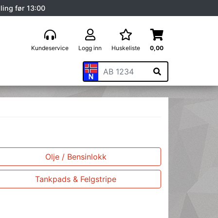
ling før 13:00
Kundeservice
Logg inn
Huskeliste
0,00
Olje / Bensinlokk
Tankpads & Felgstripe