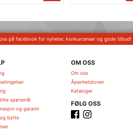
 oss på facebook for nyheter, konkurranser og gode tilbud!
LP
OM OSS
ng
Om oss
betingelser
Åpenhetsloven
ing
Kataloger
tilte spørsmål
FØLG OSS
masjon og garanti
 og bytte
lser