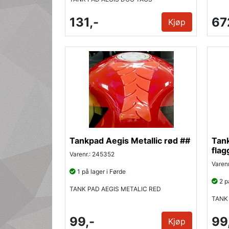
131,-
67
Kjøp
Tankpad Aegis Metallic rød ##
Tank
flag
Varenr.: 245352
Varen
1 på lager i Førde
2 på
TANK PAD AEGIS METALIC RED
TANK
99,-
99
Kjøp