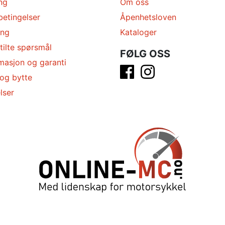
ng
Om oss
betingelser
Åpenhetsloven
ing
Kataloger
tilte spørsmål
FØLG OSS
masjon og garanti
 og bytte
lser