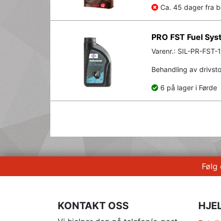
Ca. 45 dager fra be
PRO FST Fuel Sys
Varenr.: SIL-PR-FST-1
Behandling av drivst
6 på lager i Førde
Følg
KONTAKT OSS
HJE