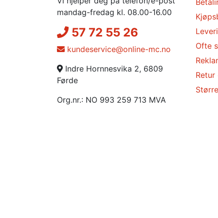
Vi hjelper deg på telefon/e-post
Betali
mandag-fredag kl. 08.00-16.00
Kjøps
57 72 55 26
Lever
Ofte s
kundeservice@online-mc.no
Rekla
Indre Hornnesvika 2, 6809
Retur
Førde
Større
Org.nr.: NO 993 259 713 MVA