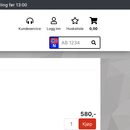
ling før 13:00
Kundeservice
Logg inn
Huskeliste
0,00
580,-
Kjøp