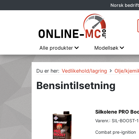
Norsk bedrift
Alle produkter
Modellsøk
Du er her:
Vedlikehold/lagring
Olje/kjemi
Bensintilsetning
Silkolene PRO Boo
Varenr.: SIL-BOOST-1
Combat pre-ignition