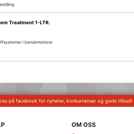
stilling
tem Treatment 1-LTR.
offsystemer i bensinmotorer
 oss på facebook for nyheter, konkurranser og gode tilbud!
LP
OM OSS