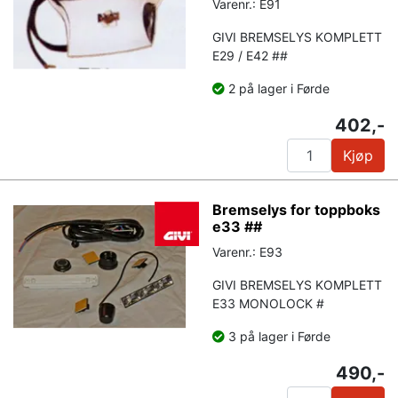
Varenr.: E91
GIVI BREMSELYS KOMPLETT
E29 / E42 ##
2 på lager i Førde
402,-
Kjøp
Bremselys for toppboks
e33 ##
Varenr.: E93
GIVI BREMSELYS KOMPLETT
E33 MONOLOCK #
3 på lager i Førde
490,-