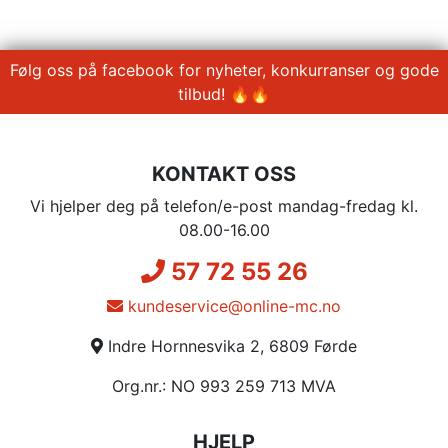
Følg oss på facebook for nyheter, konkurranser og gode
tilbud! 🔥🔥
KONTAKT OSS
Vi hjelper deg på telefon/e-post mandag-fredag kl.
08.00-16.00
57 72 55 26
kundeservice@online-mc.no
Indre Hornnesvika 2, 6809 Førde
Org.nr.: NO 993 259 713 MVA
HJELP