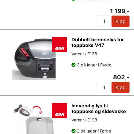
1 199,-
Kjøp
Dobbelt bremselys for
toppboks V47
Varenr.: E135
3 på lager i Førde
802,-
Kjøp
Innvendig lys til
toppboks og sideveske
Varenr.: E198
2 på lager i Førde