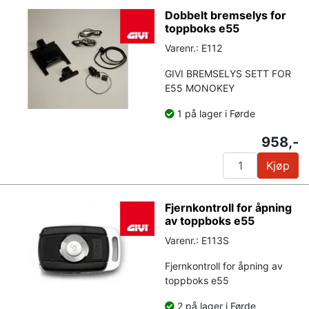
Dobbelt bremselys for
toppboks e55
Varenr.: E112
GIVI BREMSELYS SETT FOR
E55 MONOKEY
1 på lager i Førde
958,-
Kjøp
Fjernkontroll for åpning
av toppboks e55
Varenr.: E113S
Fjernkontroll for åpning av
toppboks e55
2 på lager i Førde