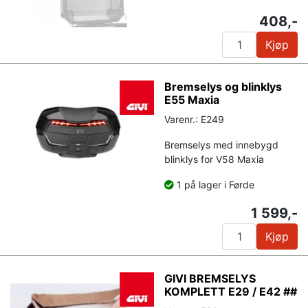
408,-
Kjøp
Bremselys og blinklys
E55 Maxia
Varenr.: E249
Bremselys med innebygd
blinklys for V58 Maxia
1 på lager i Førde
1 599,-
Kjøp
GIVI BREMSELYS
KOMPLETT E29 / E42 ##