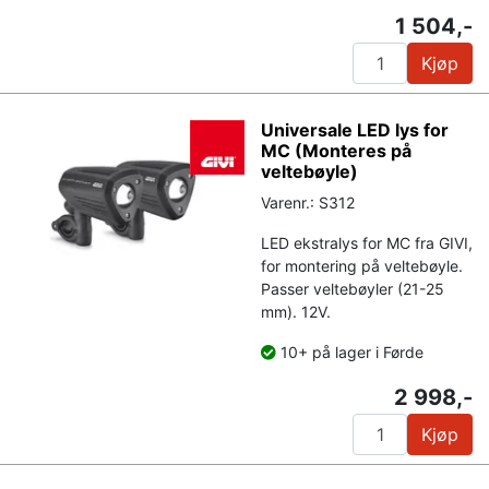
1 504,-
Kjøp
Universale LED lys for
MC (Monteres på
veltebøyle)
Varenr.: S312
LED ekstralys for MC fra GIVI,
for montering på veltebøyle.
Passer veltebøyler (21-25
mm). 12V.
10+ på lager i Førde
2 998,-
Kjøp