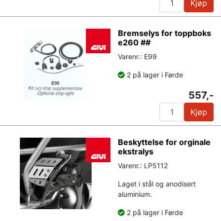
Kjøp
Bremselys for toppboks
e260 ##
Varenr.: E99
2 på lager i Førde
557,-
Kjøp
Beskyttelse for orginale
ekstralys
Varenr.: LP5112
Laget i stål og anodisert
aluminium.
2 på lager i Førde