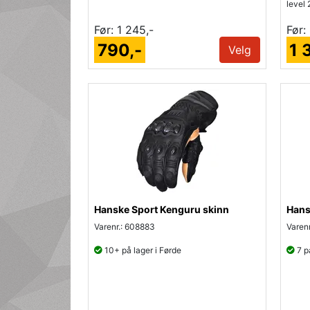
level 
Før:
1 245,-
Før:
790,-
1 
Velg
Hanske Sport Kenguru skinn
Hans
Varenr.: 608883
Varenr
10+ på lager i Førde
7 på