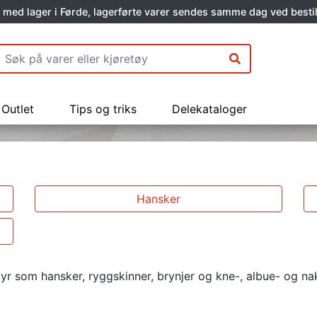
 med lager i Førde, lagerførte varer sendes samme dag ved bestil
Outlet
Tips og triks
Delekataloger
Hansker
r som hansker, ryggskinner, brynjer og kne-, albue- og nakke