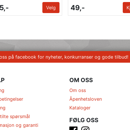
5,-
49,-
Velg
K
 oss på facebook for nyheter, konkurranser og gode tilbud!
LP
OM OSS
ng
Om oss
betingelser
Åpenhetsloven
ing
Kataloger
tilte spørsmål
FØLG OSS
masjon og garanti