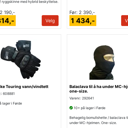
2 ryggskinne med hybrid beskyttelse.
2 190,-
Før:
2 390,-
314,-
1 434,-
Velg
V
ke Touring vann/vindtett
Balaclava til å ha under MC-hj
one-size.
.: 608881
Varenr.: 292641
 lager i Førde
10+ på lager i Førde
Behagelig bomullshette / balaclava ti
under MC-hjelmen. One-size.