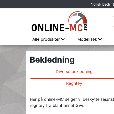
Norsk bedrift
Alle produkter
Modellsøk
Bekledning
Diverse bekledning
Regntøy
Her på online-MC selger vi beskyttelsesutsty
regntøy fra blant annet Givi.