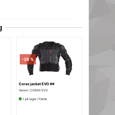
g
-29 %
Corax jacket EVO ##
Varenr.: CORAX EVO
1 på lager i Førde