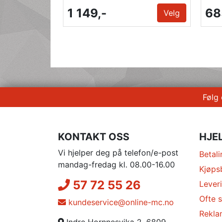
1 149,-
68
Velg
Følg
KONTAKT OSS
HJE
Vi hjelper deg på telefon/e-post
Betali
mandag-fredag kl. 08.00-16.00
Kjøps
57 72 55 26
Lever
Ofte s
kundeservice@online-mc.no
Rekla
Indre Hornnesvika 2, 6809