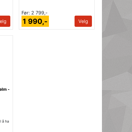
Før:
2 799,-
1 990,-
elg
Velg
elm -
l å ha