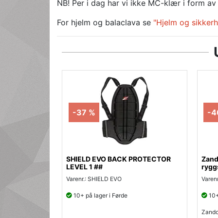
NB! Per i dag har vi ikke MC-klær i form av 
For hjelm og balaclava se
"Hjelm og sikkerh
-37 %
-4
SHIELD EVO BACK PROTECTOR
Zand
LEVEL 1 ##
rygg
Varenr.: SHIELD EVO
Varen
10+ på lager i Førde
10+
Zando