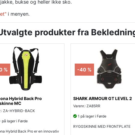
jakke, bukse og heller ikke sko.
et"
i menyen.
Utvalgte produkter fra Beklednin
0 %
-40 %
ona Hybrid Back Pro
SHARK ARMOUR GT LEVEL 2
skinne MC
Varenr.: ZA85RR
r.: ZA-HYBRID-BACK
1 på lager i Førde
 på lager i Førde
RYGGSKINNE MED FRONTPLATE
na Hybrid Back Pro er en innovativ