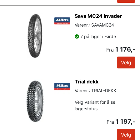
Sava MC24 Invader
Varenr.: SAVAMC24
7 på lager i Førde
1 176,-
Fra
Velg
Trial dekk
Varenr.: TRIAL-DEKK
Velg variant for å se
lagerstatus
1 197,-
Fra
Velg