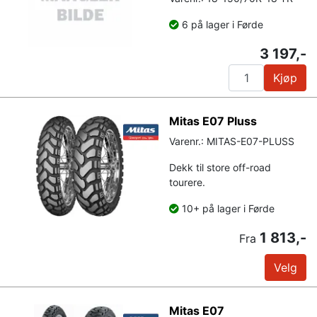
6 på lager i Førde
3 197,-
Kjøp
Mitas E07 Pluss
Varenr.: MITAS-E07-PLUSS
Dekk til store off-road
tourere.
10+ på lager i Førde
1 813,-
Fra
Velg
Mitas E07