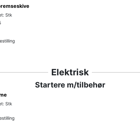
bremseskive
t: Stk
5
stilling
Elektrisk
Startere m/tilbehør
ome
t: Stk
stilling