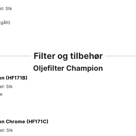
t: Stk
tgått)
Filter og tilbehør
Oljefilter Champion
ion (HF171B)
et: Stk
de
pion Chrome (HF171C)
et: Stk