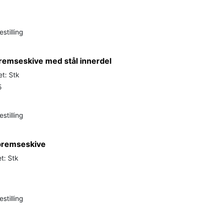
stilling
remseskive med stål innerdel
t: Stk
5
stilling
bremseskive
t: Stk
stilling