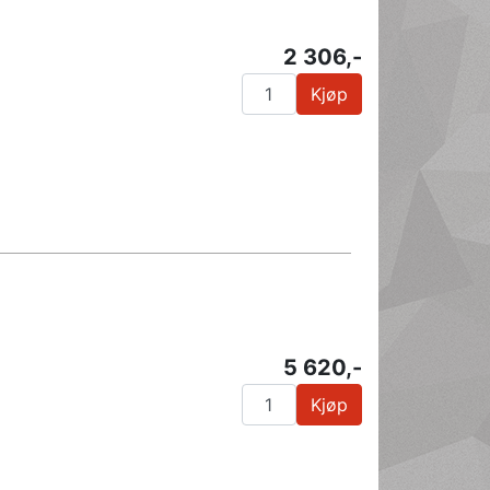
2 306,-
Kjøp
5 620,-
Kjøp