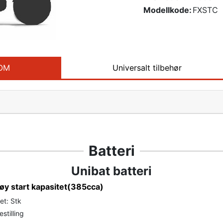
Modellkode:
FXSTC
TOM
Universalt tilbehør
Batteri
Unibat batteri
øy start kapasitet(385cca)
et: Stk
stilling