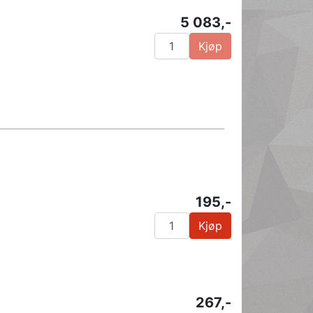
5 083,-
Kjøp
195,-
Kjøp
267,-