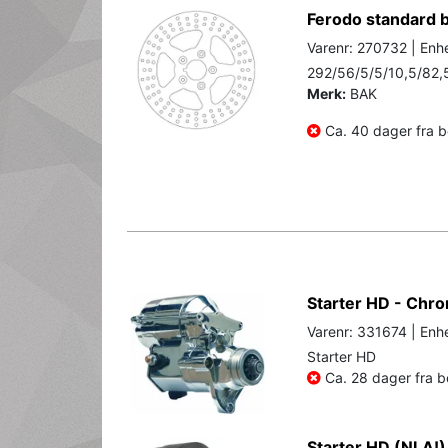
Ferodo standard 
Varenr: 270732 | Enhe
292/56/5/5/10,5/82,
Merk:
BAK
Ca. 40 dager fra be
Starter HD - Chr
Varenr: 331674 | Enhe
Starter HD
Ca. 28 dager fra be
Starter HD (NLA!)