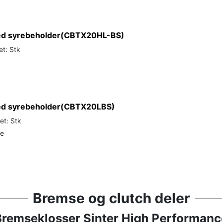
med syrebeholder(CBTX20HL-BS)
et: Stk
med syrebeholder(CBTX20LBS)
et: Stk
de
Bremse og clutch deler
Bremseklosser Sinter High Performanc