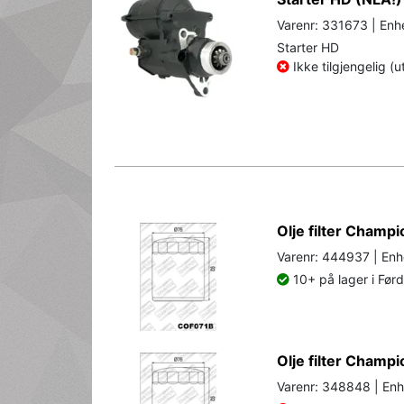
Varenr: 331673 | Enhe
Starter HD
Ikke tilgjengelig (u
Olje filter Champ
Varenr: 444937 | Enh
10+ på lager i Før
Olje filter Cham
Varenr: 348848 | Enh