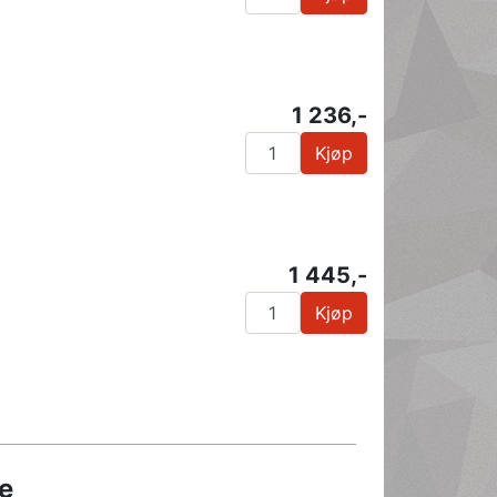
1 236,-
Kjøp
1 445,-
Kjøp
e