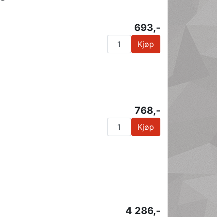
693,-
Kjøp
768,-
Kjøp
4 286,-