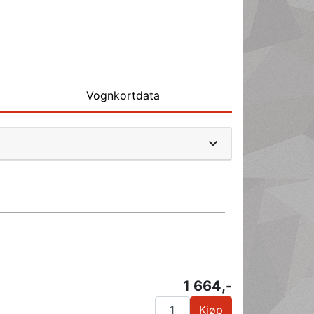
Vognkortdata
1 664,-
Kjøp