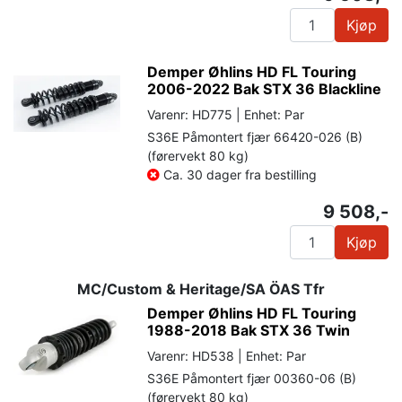
Kjøp
Demper Øhlins HD FL Touring
2006-2022 Bak STX 36 Blackline
Varenr: HD775 | Enhet: Par
S36E Påmontert fjær 66420-026 (B)
(førervekt 80 kg)
Ca. 30 dager fra bestilling
9 508,-
Kjøp
MC/Custom & Heritage/SA ÖAS Tfr
Demper Øhlins HD FL Touring
1988-2018 Bak STX 36 Twin
Varenr: HD538 | Enhet: Par
S36E Påmontert fjær 00360-06 (B)
(førervekt 80 kg)