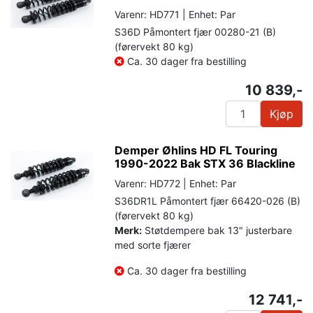
Varenr: HD771 | Enhet: Par
S36D Påmontert fjær 00280-21 (B)
(førervekt 80 kg)
Ca. 30 dager fra bestilling
10 839,-
Kjøp
Demper Øhlins HD FL Touring
1990-2022 Bak STX 36 Blackline
Varenr: HD772 | Enhet: Par
S36DR1L Påmontert fjær 66420-026 (B)
(førervekt 80 kg)
Merk:
Støtdempere bak 13" justerbare
med sorte fjærer
Ca. 30 dager fra bestilling
12 741,-