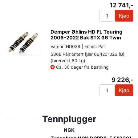
12 741,-
Kjøp
Demper Øhlins HD FL Touring
2006-2022 Bak STX 36 Twin
Varenr: HD039 | Enhet: Par
S36E Påmontert fjær 66420-026 (B)
(førervekt 80 kg)
Ca. 30 dager fra bestilling
9 226,-
Kjøp
Tennplugger
NGK