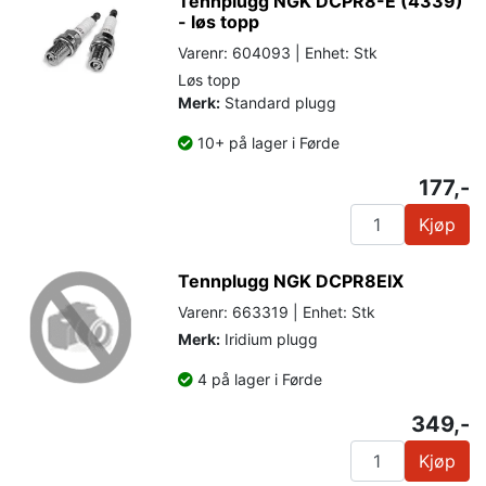
Tennplugg NGK DCPR8-E (4339)
- løs topp
Varenr: 604093 | Enhet: Stk
Løs topp
Merk:
Standard plugg
10+ på lager i Førde
177,-
Kjøp
Tennplugg NGK DCPR8EIX
Varenr: 663319 | Enhet: Stk
Merk:
Iridium plugg
4 på lager i Førde
349,-
Kjøp