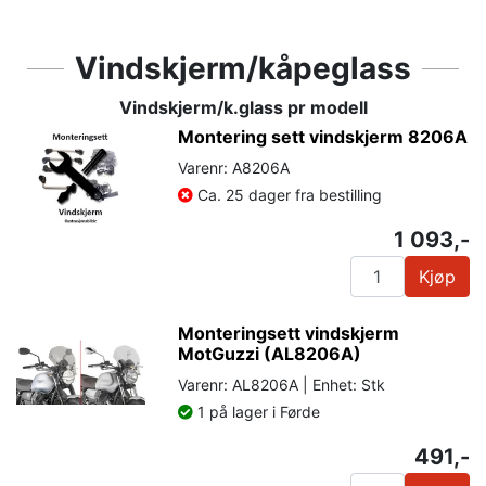
Vindskjerm/kåpeglass
Vindskjerm/k.glass pr modell
Montering sett vindskjerm 8206A
Varenr: A8206A
Ca. 25 dager fra bestilling
1 093,-
Kjøp
Monteringsett vindskjerm
MotGuzzi (AL8206A)
Varenr: AL8206A | Enhet: Stk
1 på lager i Førde
491,-