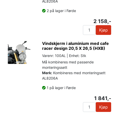
AL8206A
2 på lager i Førde
2 158,-
Kjøp
Vindskjerm i aluminium med cafe
racer design 20,5 X 26,5 (HXB)
Varenr: 100AL | Enhet: Stk
Må kombineres med passende
monteringssett
Merk:
Kombineres med monteringsett
AL8206A
1 på lager i Førde
1 841,-
Kjøp