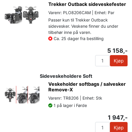
Trekker Outback sideveskefester
Varenr: PLO8206CAM | Enhet: Par
Passer kun til Trekker Outback
sidevesker. Veskene finner du under
tilbehør inne på varen.
Ca. 25 dager fra bestilling
5 158,-
Kjøp
Sideveskeholdere Soft
Veskeholder softbags / salvesker
Remove-X
Varenr: TR8206 | Enhet: Stk
1 på lager i Førde
1 947,-
Kjøp