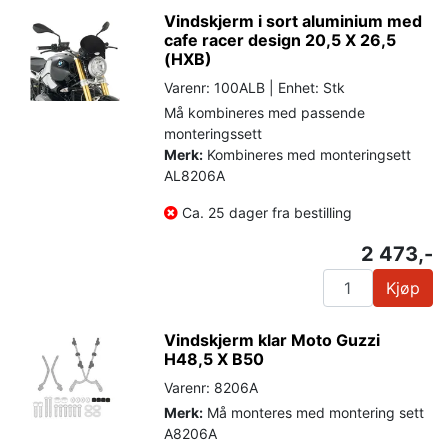
Vindskjerm i sort aluminium med
cafe racer design 20,5 X 26,5
(HXB)
Varenr: 100ALB | Enhet: Stk
Må kombineres med passende
monteringssett
Merk:
Kombineres med monteringsett
AL8206A
Ca. 25 dager fra bestilling
2 473,-
Kjøp
Vindskjerm klar Moto Guzzi
H48,5 X B50
Varenr: 8206A
Merk:
Må monteres med montering sett
A8206A