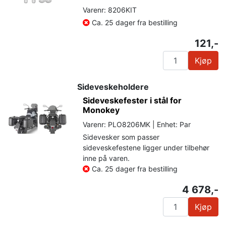
Varenr: 8206KIT
Ca. 25 dager fra bestilling
121,-
Kjøp
Sideveskeholdere
Sideveskefester i stål for
Monokey
Varenr: PLO8206MK | Enhet: Par
Sidevesker som passer
sideveskefestene ligger under tilbehør
inne på varen.
Ca. 25 dager fra bestilling
4 678,-
Kjøp