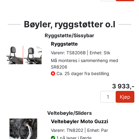
Bøyler, ryggstøtter o.l
Ryggstøtte/Sissybar
Ryggstøtte
Varenr: TS8206B | Enhet: Stk
Må monteres i sammenheng med
SR8206
Ca. 25 dager fra bestilling
3 933,-
Kjøp
Veltebøyle/Sliders
Veltebøyler Moto Guzzi
Varenr: TN8202 | Enhet: Par
1 på lager i Førde