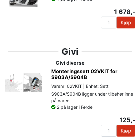
1 678,-
Kjøp
Givi
Givi diverse
Monteringssett 02VKIT for
S903A/S904B
Varenr: 02VKIT | Enhet: Sett
S903A/S904B ligger under tilbehør inne
på varen
2 på lager i Førde
125,-
Kjøp