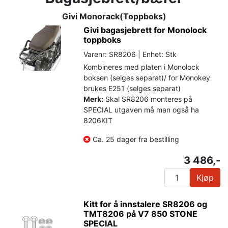
Givi Monorack(Toppboks)
Givi bagasjebrett for Monolock
toppboks
Varenr: SR8206 | Enhet: Stk
Kombineres med platen i Monolock
boksen (selges separat)/ for Monokey
brukes E251 (selges separat)
Merk:
Skal SR8206 monteres på
SPECIAL utgaven må man også ha
8206KIT
Ca. 25 dager fra bestilling
3 486,-
Kjøp
Kitt for å innstalere SR8206 og
TMT8206 på V7 850 STONE
SPECIAL