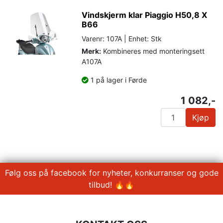
Vindskjerm klar Piaggio H50,8 X
B66
Varenr: 107A | Enhet: Stk
Merk:
Kombineres med monteringsett
A107A
1 på lager i Førde
1 082,-
Kjøp
Følg oss på facebook for nyheter, konkurranser og gode
tilbud! 🔥🔥