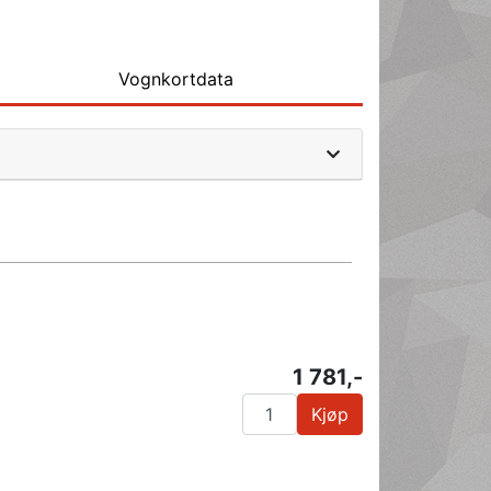
Vognkortdata
1 781,-
Kjøp