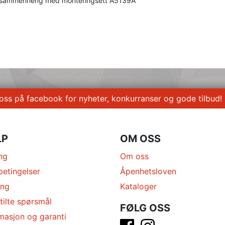
 sammenheng med monteringsett A5139A
 oss på facebook for nyheter, konkurranser og gode tilbud!
LP
OM OSS
ng
Om oss
betingelser
Åpenhetsloven
ing
Kataloger
tilte spørsmål
FØLG OSS
masjon og garanti