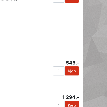
545,-
Kjøp
1 294,-
Kjøp