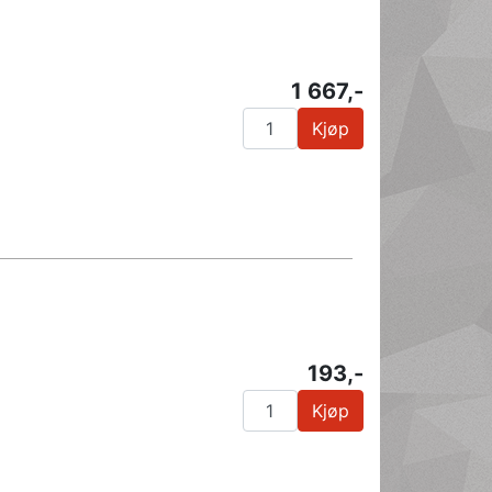
1 667,-
Kjøp
193,-
Kjøp