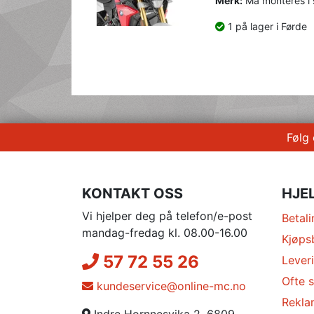
Merk:
Må monteres i
1 på lager i Førde
Følg
KONTAKT OSS
HJE
Vi hjelper deg på telefon/e-post
Betali
mandag-fredag kl. 08.00-16.00
Kjøps
57 72 55 26
Lever
Ofte s
kundeservice@online-mc.no
Rekla
Indre Hornnesvika 2, 6809