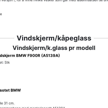
de
Vindskjerm/kåpeglass
Vindskjerm/k.glass pr modell
indskjerm BMW F900R (A5139A)
et: Stk
 sotet BMW
de 31 cm.