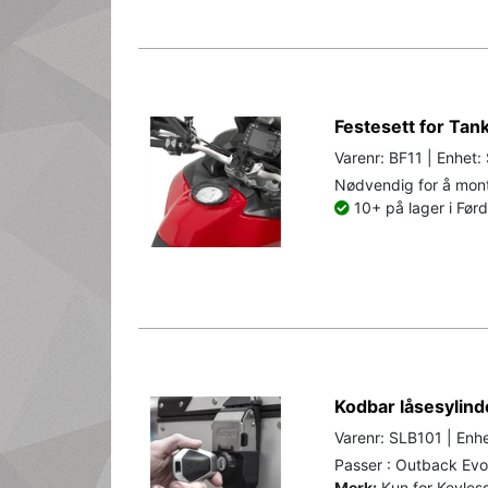
Festesett for Ta
Varenr: BF11 | Enhet:
Nødvendig for å mont
10+ på lager i Før
Kodbar låsesylind
Varenr: SLB101 | Enhe
Passer : Outback E
Merk:
Kun for Keyless