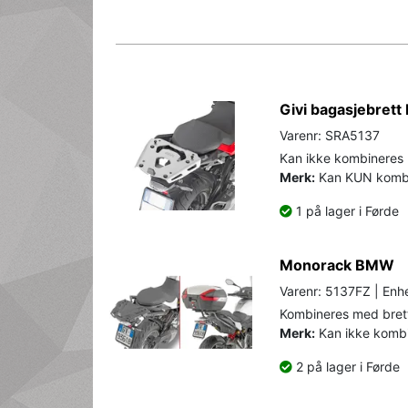
Givi bagasjebret
Varenr: SRA5137
Kan ikke kombineres m
Merk:
Kan KUN kombi
1 på lager i Førde
Monorack BMW
Varenr: 5137FZ | Enhe
Kombineres med brett 
Merk:
Kan ikke kombi
2 på lager i Førde