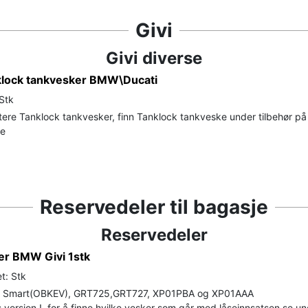
Givi
Givi diverse
nklock tankvesker BMW\Ducati
 Stk
ere Tanklock tankvesker, finn Tanklock tankveske under tilbehør på
de
Reservedeler til bagasje
Reservedeler
er BMW Givi 1stk
t: Stk
vo Smart(OBKEV), GRT725,GRT727, XP01PBA og XP01AAA
 versjon !, for å finne hvilke vesker som går med låseinnsatsen se un