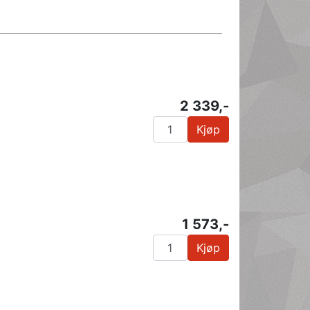
2 339,-
Kjøp
1 573,-
Kjøp