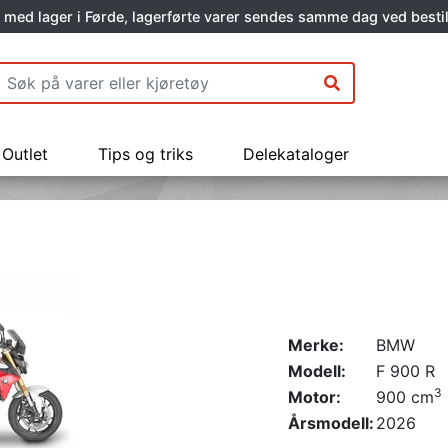
 med lager i Førde, lagerførte varer sendes samme dag ved bestil
Outlet
Tips og triks
Delekataloger
Merke:
BMW
Modell:
F 900 R
3
Motor:
900 cm
Årsmodell:
2026