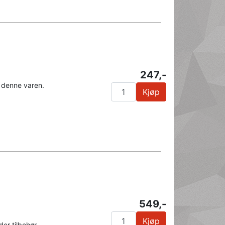
247,-
 denne varen.
Kjøp
549,-
Kjøp
der tilbehør