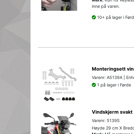
inne på varen.
10+ på lager i Før
Monteringsett v
Varenr: A5139A | Enh
1 på lager i Førde
Vindskjerm svakt
Varenr: 5139S
Høyde 29 cm X Bred