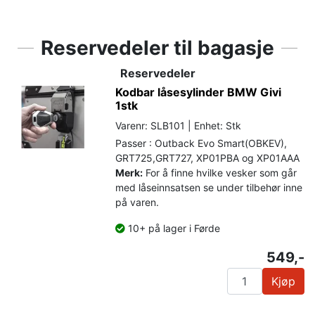
Reservedeler til bagasje
Reservedeler
Kodbar låsesylinder BMW Givi
1stk
Varenr: SLB101 | Enhet: Stk
Passer : Outback Evo Smart(OBKEV),
GRT725,GRT727, XP01PBA og XP01AAA
Merk:
For å finne hvilke vesker som går
med låseinnsatsen se under tilbehør inne
på varen.
10+ på lager i Førde
549,-
Kjøp