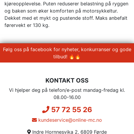
kjøreopplevelse. Puten reduserer belastning på ryggen
og baken som øker komforten på motorsykkeltur.
Dekket med et mykt og pustende stoff. Maks anbefalt
førervekt er 130 kg.
Følg oss på facebook for nyheter, konkurranser og gode
tilbud! 🔥🔥
KONTAKT OSS
Vi hjelper deg på telefon/e-post mandag-fredag kl.
08.00-16.00
57 72 55 26
kundeservice@online-mc.no
Indre Hornnesvika 2, 6809 Førde