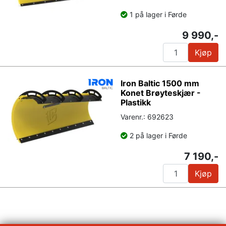
1 på lager i Førde
9 990,-
Kjøp
Iron Baltic 1500 mm
Konet Brøyteskjær -
Plastikk
Varenr.: 692623
2 på lager i Førde
7 190,-
Kjøp