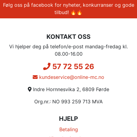
Følg oss på facebook for nyheter, konkurranser og gode
tilbud! 🔥🔥
KONTAKT OSS
Vi hjelper deg på telefon/e-post mandag-fredag kl.
08.00-16.00
57 72 55 26
kundeservice@online-mc.no
Indre Hornnesvika 2, 6809 Førde
Org.nr.: NO 993 259 713 MVA
HJELP
Betaling