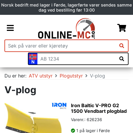
Norsk bedrift med lager i Førde, lagerførte varer sendes samme
dag ved bestilling før 13:00
Du er her:
ATV utstyr
Plogutstyr
V-plog
V-plog
Iron Baltic V-PRO G2
1500 Vendbart plogblad
Varenr.: 626236
1 på lager i Førde