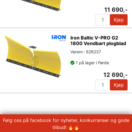
11 690,-
Kjøp
Iron Baltic V-PRO G2
1800 Vendbart plogblad
Varenr.: 626237
1 på lager i Førde
12 690,-
Kjøp
Følg oss på facebook for nyheter, konkurranser og gode
tilbud! 🔥🔥