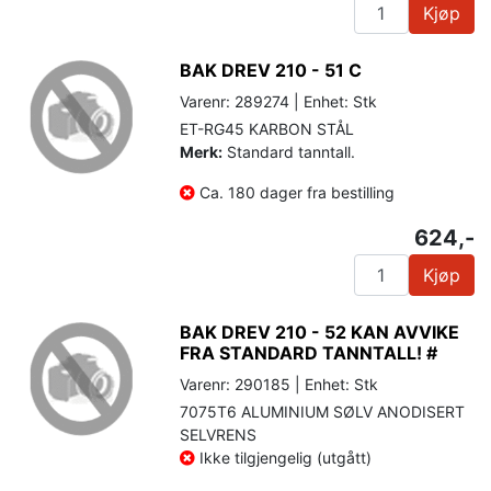
Kjøp
BAK DREV 210 - 51 C
Varenr: 289274 | Enhet: Stk
ET-RG45 KARBON STÅL
Merk:
Standard tanntall.
Ca. 180 dager fra bestilling
624,-
Kjøp
BAK DREV 210 - 52 KAN AVVIKE
FRA STANDARD TANNTALL! #
Varenr: 290185 | Enhet: Stk
7075T6 ALUMINIUM SØLV ANODISERT
SELVRENS
Ikke tilgjengelig (utgått)