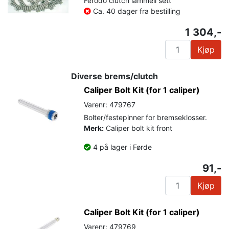
Ferodo clutch lammell sett
Ca. 40 dager fra bestilling
1 304,-
Kjøp
Diverse brems/clutch
Caliper Bolt Kit (for 1 caliper)
Varenr: 479767
Bolter/festepinner for bremseklosser.
Merk:
Caliper bolt kit front
4 på lager i Førde
91,-
Kjøp
Caliper Bolt Kit (for 1 caliper)
Varenr: 479769