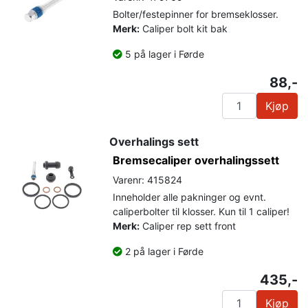
Bolter/festepinner for bremseklosser.
Merk:
Caliper bolt kit bak
5 på lager i Førde
88,-
Kjøp
Overhalings sett
Bremsecaliper overhalingssett
Varenr: 415824
Inneholder alle pakninger og evnt.
caliperbolter til klosser. Kun til 1 caliper!
Merk:
Caliper rep sett front
2 på lager i Førde
435,-
Kjøp