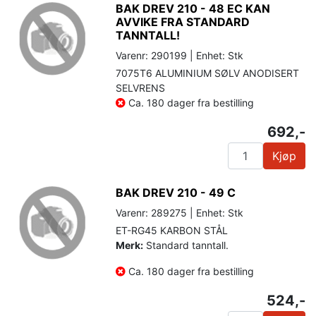
BAK DREV 210 - 48 EC KAN
AVVIKE FRA STANDARD
TANNTALL!
Varenr: 290199 | Enhet: Stk
7075T6 ALUMINIUM SØLV ANODISERT
SELVRENS
Ca. 180 dager fra bestilling
692,-
Kjøp
BAK DREV 210 - 49 C
Varenr: 289275 | Enhet: Stk
ET-RG45 KARBON STÅL
Merk:
Standard tanntall.
Ca. 180 dager fra bestilling
524,-