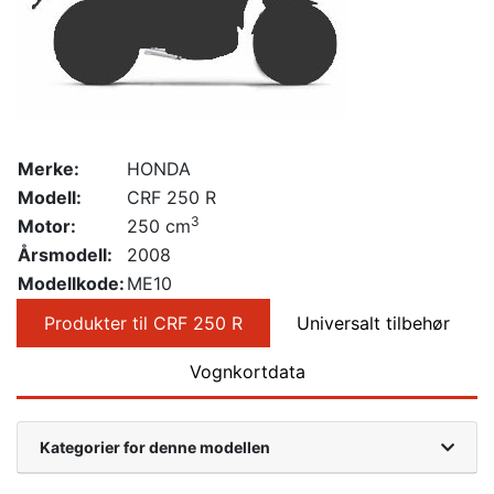
Merke:
HONDA
Modell:
CRF 250 R
3
Motor:
250 cm
Årsmodell:
2008
Modellkode:
ME10
Produkter til CRF 250 R
Universalt tilbehør
Vognkortdata
Kategorier for denne modellen