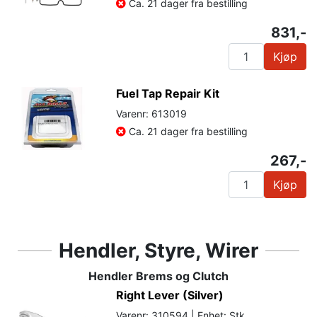
Ca. 21 dager fra bestilling
831,-
Kjøp
Fuel Tap Repair Kit
Varenr: 613019
Ca. 21 dager fra bestilling
267,-
Kjøp
Hendler, Styre, Wirer
Hendler Brems og Clutch
Right Lever (Silver)
Varenr: 310594 | Enhet: Stk