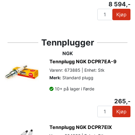
8 594,-
Kjøp
Tennplugger
NGK
Tennplugg NGK DCPR7EA-9
Varenr: 673885 | Enhet: Stk
Merk:
Standard plugg
10+ på lager i Førde
265,-
Kjøp
Tennplugg NGK DCPR7EIX