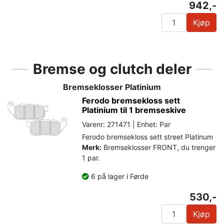
942,-
Kjøp
Bremse og clutch deler
Bremseklosser Platinium
Ferodo bremsekloss sett
Platinium til 1 bremseskive
Varenr: 271471 | Enhet: Par
Ferodo bremsekloss sett street Platinum
Merk:
Bremseklosser FRONT, du trenger
1 par.
6 på lager i Førde
530,-
Kjøp