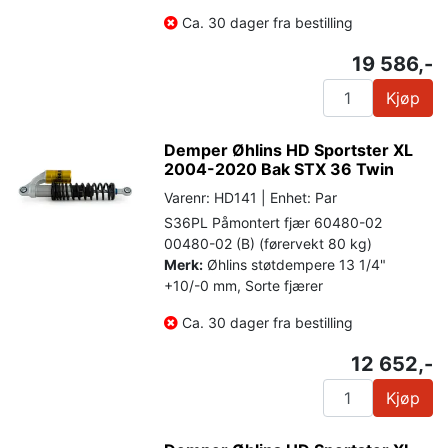
Ca. 30 dager fra bestilling
19 586,-
Kjøp
Demper Øhlins HD Sportster XL
2004-2020 Bak STX 36 Twin
Varenr: HD141 | Enhet: Par
S36PL Påmontert fjær 60480-02
00480-02 (B) (førervekt 80 kg)
Merk:
Øhlins støtdempere 13 1/4"
+10/-0 mm, Sorte fjærer
Ca. 30 dager fra bestilling
12 652,-
Kjøp