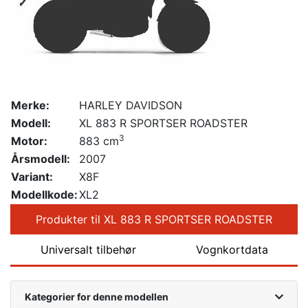
Merke:
HARLEY DAVIDSON
Modell:
XL 883 R SPORTSER ROADSTER
3
Motor:
883 cm
Årsmodell:
2007
Variant:
X8F
Modellkode:
XL2
Produkter til XL 883 R SPORTSER ROADSTER
Universalt tilbehør
Vognkortdata
Kategorier for denne modellen