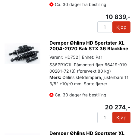
Ca. 30 dager fra bestilling
10 839,-
Kjøp
Demper Øhlins HD Sportster XL
2004-2020 Bak STX 36 Blackline
Varenr: HD752 | Enhet: Par
S36PR1C1L Påmontert fjær 66419-019
00281-72 (B) (førervekt 80 kg)
Merk:
Øhlins støtdempere, justerbare 11
3/8" +10/-0 mm, Sorte fjærer
Ca. 30 dager fra bestilling
20 274,-
Kjøp
Demper Øhlins HD Sportster XL