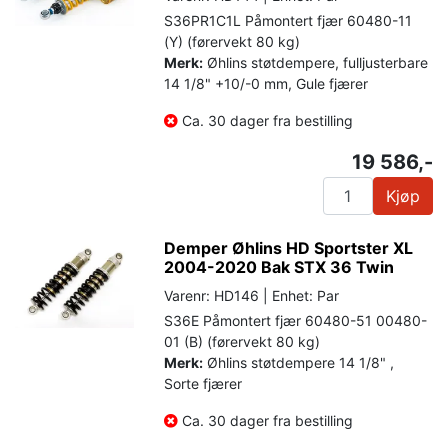
S36PR1C1L Påmontert fjær 60480-11
(Y) (førervekt 80 kg)
Merk:
Øhlins støtdempere, fulljusterbare
14 1/8" +10/-0 mm, Gule fjærer
Ca. 30 dager fra bestilling
19 586,-
Kjøp
Demper Øhlins HD Sportster XL
2004-2020 Bak STX 36 Twin
Varenr: HD146 | Enhet: Par
S36E Påmontert fjær 60480-51 00480-
01 (B) (førervekt 80 kg)
Merk:
Øhlins støtdempere 14 1/8" ,
Sorte fjærer
Ca. 30 dager fra bestilling