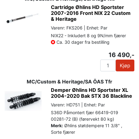
Cartridge Øhlins HD Sportster
2007-2016 Front NIX 22 Custom
& Heritage
Varenr: FKS206 | Enhet: Par
NIX22 - Inkludert 8 og 9N/mm fjærer
Ca. 30 dager fra bestilling
16 490,-
Kjøp
MC/Custom & Heritage/SA ÖAS Tfr
Demper Øhlins HD Sportster XL
2004-2020 Bak STX 36 Blackline
Varenr: HD751 | Enhet: Par
S36D Påmontert fjær 66419-019
00281-72 (B) (førervekt 80 kg)
Merk:
Øhlins støtdempere 11 3/8" ,
Sorte fjærer