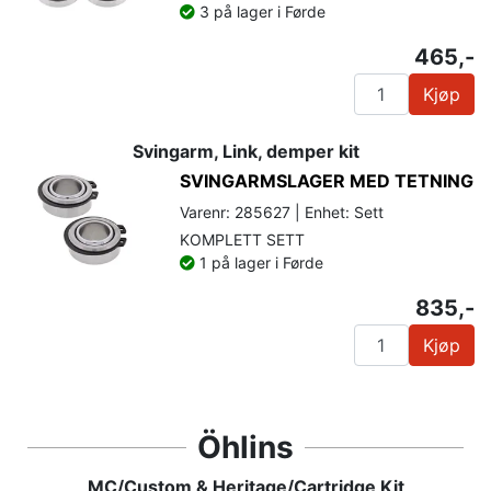
3 på lager i Førde
465,-
Kjøp
Svingarm, Link, demper kit
SVINGARMSLAGER MED TETNING
Varenr: 285627 | Enhet: Sett
KOMPLETT SETT
1 på lager i Førde
835,-
Kjøp
Öhlins
MC/Custom & Heritage/Cartridge Kit