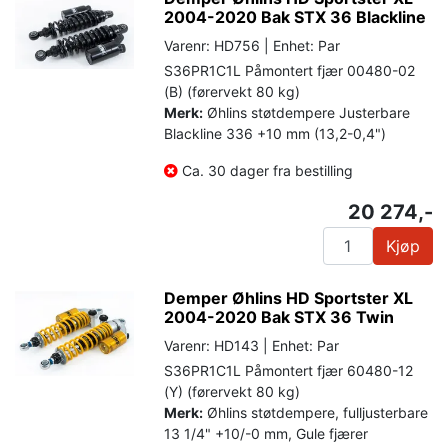
2004-2020 Bak STX 36 Blackline
Varenr: HD756 | Enhet: Par
S36PR1C1L Påmontert fjær 00480-02
(B) (førervekt 80 kg)
Merk:
Øhlins støtdempere Justerbare
Blackline 336 +10 mm (13,2-0,4")
Ca. 30 dager fra bestilling
20 274,-
Kjøp
Demper Øhlins HD Sportster XL
2004-2020 Bak STX 36 Twin
Varenr: HD143 | Enhet: Par
S36PR1C1L Påmontert fjær 60480-12
(Y) (førervekt 80 kg)
Merk:
Øhlins støtdempere, fulljusterbare
13 1/4" +10/-0 mm, Gule fjærer