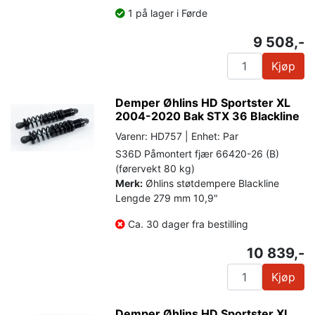
1 på lager i Førde
9 508,-
Kjøp
Demper Øhlins HD Sportster XL
2004-2020 Bak STX 36 Blackline
Varenr: HD757 | Enhet: Par
S36D Påmontert fjær 66420-26 (B)
(førervekt 80 kg)
Merk:
Øhlins støtdempere Blackline
Lengde 279 mm 10,9"
Ca. 30 dager fra bestilling
10 839,-
Kjøp
Demper Øhlins HD Sportster XL