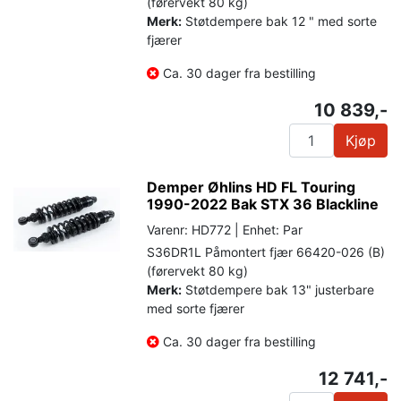
(førervekt 80 kg)
Merk:
Støtdempere bak 12 " med sorte
fjærer
Ca. 30 dager fra bestilling
10 839,-
Kjøp
Demper Øhlins HD FL Touring
1990-2022 Bak STX 36 Blackline
Varenr: HD772 | Enhet: Par
S36DR1L Påmontert fjær 66420-026 (B)
(førervekt 80 kg)
Merk:
Støtdempere bak 13" justerbare
med sorte fjærer
Ca. 30 dager fra bestilling
12 741,-