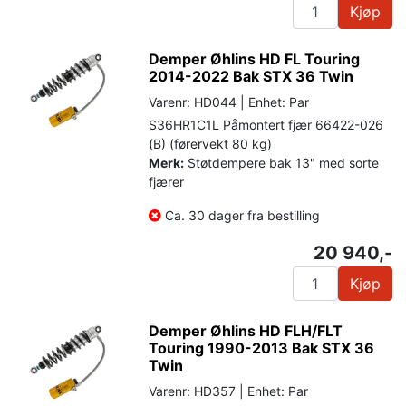
Kjøp
Demper Øhlins HD FL Touring
2014-2022 Bak STX 36 Twin
Varenr: HD044 | Enhet: Par
S36HR1C1L Påmontert fjær 66422-026
(B) (førervekt 80 kg)
Merk:
Støtdempere bak 13" med sorte
fjærer
Ca. 30 dager fra bestilling
20 940,-
Kjøp
Demper Øhlins HD FLH/FLT
Touring 1990-2013 Bak STX 36
Twin
Varenr: HD357 | Enhet: Par