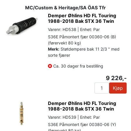
MC/Custom & Heritage/SA ÖAS Tfr
Demper Øhlins HD FL Touring
1988-2018 Bak STX 36 Twin
Varenr: HD538 | Enhet: Par
S36E Påmontert fjær 00360-06 (B)
(førervekt 80 kg)
Merk:
Støtdempere bak 11 2/3 " med
sorte fjærer
Ca. 30 dager fra bestilling
9 226,-
Kjøp
Demper Øhlins HD FL Touring
1988-2018 Bak STX 36 Twin
Varenr: HD539 | Enhet: Par
S36E Påmontert fjær 00380-06 (Y)
(førervekt 80 kg)