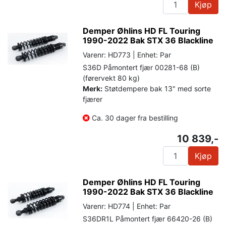
Kjøp
Demper Øhlins HD FL Touring
1990-2022 Bak STX 36 Blackline
Varenr: HD773 | Enhet: Par
S36D Påmontert fjær 00281-68 (B)
(førervekt 80 kg)
Merk:
Støtdempere bak 13" med sorte
fjærer
Ca. 30 dager fra bestilling
10 839,-
Kjøp
Demper Øhlins HD FL Touring
1990-2022 Bak STX 36 Blackline
Varenr: HD774 | Enhet: Par
S36DR1L Påmontert fjær 66420-26 (B)