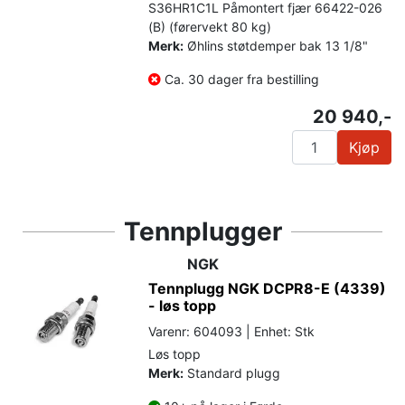
S36HR1C1L Påmontert fjær 66422-026
(B) (førervekt 80 kg)
Merk:
Øhlins støtdemper bak 13 1/8"
Ca. 30 dager fra bestilling
20 940,-
Kjøp
Tennplugger
NGK
Tennplugg NGK DCPR8-E (4339)
- løs topp
Varenr: 604093 | Enhet: Stk
Løs topp
Merk:
Standard plugg