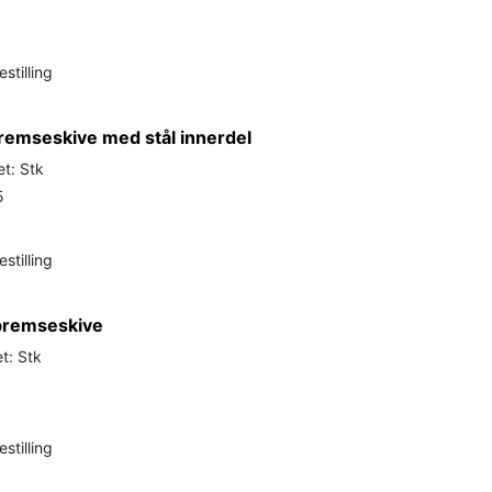
stilling
remseskive med stål innerdel
t: Stk
5
stilling
bremseskive
t: Stk
stilling