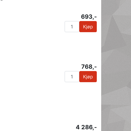
693,-
Kjøp
768,-
Kjøp
4 286,-