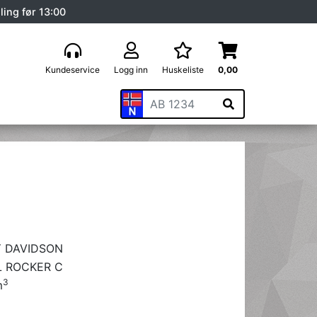
ling før 13:00
Kundeservice
Logg inn
Huskeliste
0,00
 DAVIDSON
L ROCKER C
3
m