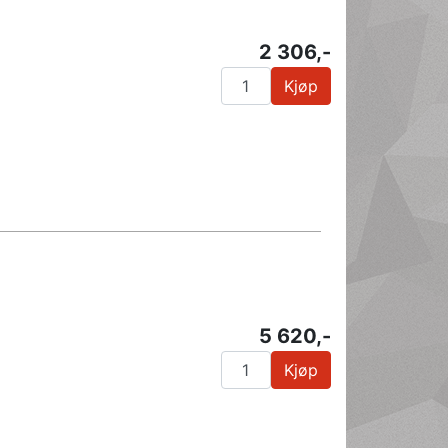
2 306,-
Kjøp
5 620,-
Kjøp