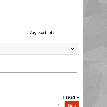
Vognkortdata
1 664,-
Kjøp