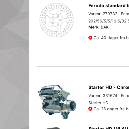
Ferodo standard 
Varenr: 270732 | Enhe
292/56/5/5/10,5/82,
Merk:
BAK
Ca. 40 dager fra be
Starter HD - Chr
Varenr: 331674 | Enhe
Starter HD
Ca. 28 dager fra be
Starter HD (NLA!)