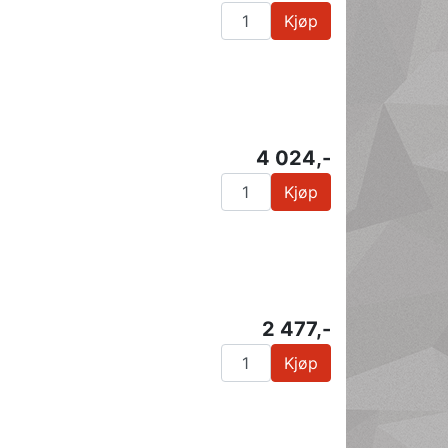
Kjøp
4 024,-
Kjøp
2 477,-
Kjøp