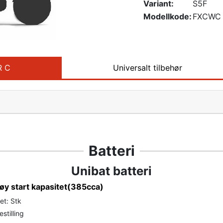
Variant:
S5F
Modellkode:
FXCWC
R C
Universalt tilbehør
Batteri
Unibat batteri
øy start kapasitet(385cca)
et: Stk
stilling