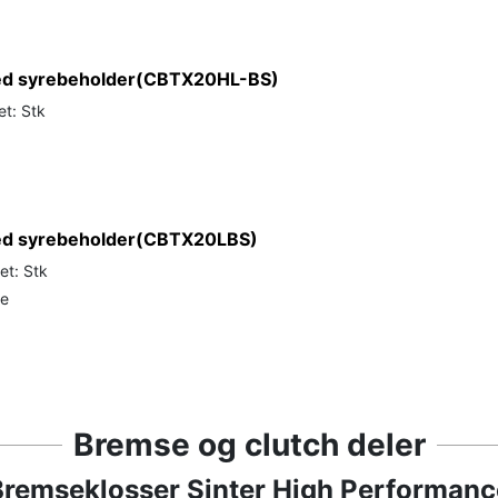
med syrebeholder(CBTX20HL-BS)
et: Stk
med syrebeholder(CBTX20LBS)
et: Stk
de
Bremse og clutch deler
Bremseklosser Sinter High Performanc