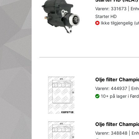
Varenr: 331673 | Enhe
Starter HD
Ikke tilgjengelig (u
Olje filter Champ
Varenr: 444937 | Enh
10+ på lager i Før
Olje filter Cham
Varenr: 348848 | Enh