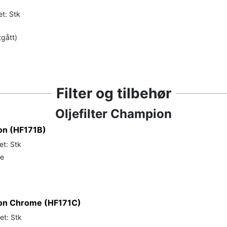
t: Stk
tgått)
Filter og tilbehør
Oljefilter Champion
ion (HF171B)
et: Stk
de
pion Chrome (HF171C)
et: Stk