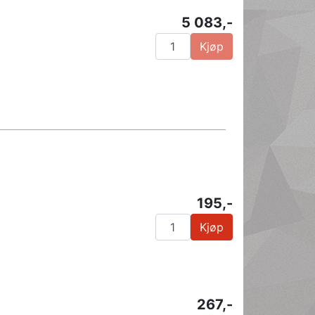
5 083,-
Kjøp
195,-
Kjøp
267,-