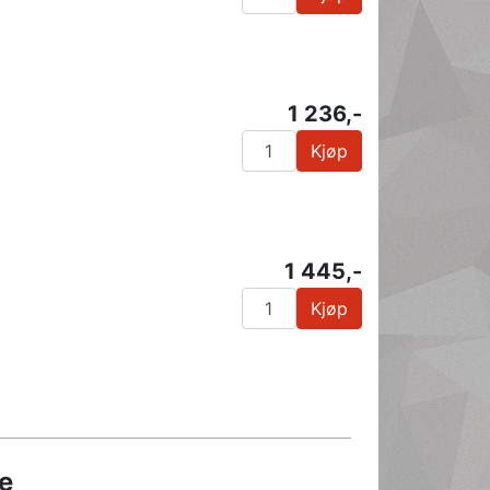
1 236,-
Kjøp
1 445,-
Kjøp
e