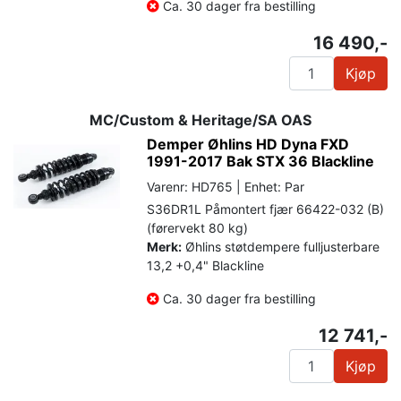
Ca. 30 dager fra bestilling
16 490,-
Kjøp
MC/Custom & Heritage/SA OAS
Demper Øhlins HD Dyna FXD
1991-2017 Bak STX 36 Blackline
Varenr: HD765 | Enhet: Par
S36DR1L Påmontert fjær 66422-032 (B)
(førervekt 80 kg)
Merk:
Øhlins støtdempere fulljusterbare
13,2 +0,4" Blackline
Ca. 30 dager fra bestilling
12 741,-
Kjøp