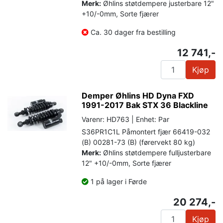
Merk:
Øhlins støtdempere justerbare 12"
+10/-0mm, Sorte fjærer
Ca. 30 dager fra bestilling
12 741,-
Kjøp
Demper Øhlins HD Dyna FXD
1991-2017 Bak STX 36 Blackline
Varenr: HD763 | Enhet: Par
S36PR1C1L Påmontert fjær 66419-032
(B) 00281-73 (B) (førervekt 80 kg)
Merk:
Øhlins støtdempere fulljusterbare
12" +10/-0mm, Sorte fjærer
1 på lager i Førde
20 274,-
Kjøp