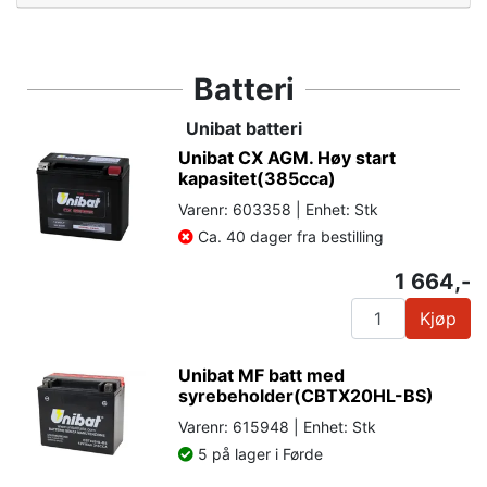
Batteri
Unibat batteri
Unibat CX AGM. Høy start
kapasitet(385cca)
Varenr: 603358 | Enhet: Stk
Ca. 40 dager fra bestilling
1 664,-
Kjøp
Unibat MF batt med
syrebeholder(CBTX20HL-BS)
Varenr: 615948 | Enhet: Stk
5 på lager i Førde