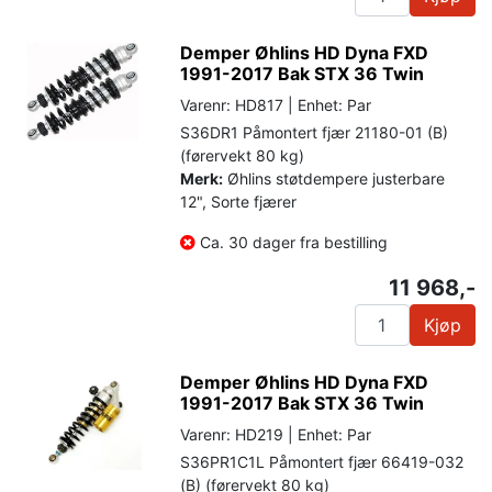
Demper Øhlins HD Dyna FXD
1991-2017 Bak STX 36 Twin
Varenr: HD817 | Enhet: Par
S36DR1 Påmontert fjær 21180-01 (B)
(førervekt 80 kg)
Merk:
Øhlins støtdempere justerbare
12", Sorte fjærer
Ca. 30 dager fra bestilling
11 968,-
Kjøp
Demper Øhlins HD Dyna FXD
1991-2017 Bak STX 36 Twin
Varenr: HD219 | Enhet: Par
S36PR1C1L Påmontert fjær 66419-032
(B) (førervekt 80 kg)