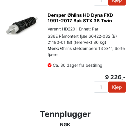
Demper Øhlins HD Dyna FXD
1991-2017 Bak STX 36 Twin
Varenr: HD220 | Enhet: Par
S36E Påmontert fjær 66422-032 (B)
21180-01 (B) (førervekt 80 kg)
Merk:
Øhlins støtdempere 13 3/4", Sorte
fjærer
Ca. 30 dager fra bestilling
9 226,-
Kjøp
Tennplugger
NGK