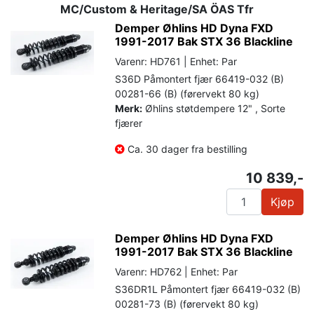
MC/Custom & Heritage/SA ÖAS Tfr
Demper Øhlins HD Dyna FXD
1991-2017 Bak STX 36 Blackline
Varenr: HD761 | Enhet: Par
S36D Påmontert fjær 66419-032 (B)
00281-66 (B) (førervekt 80 kg)
Merk:
Øhlins støtdempere 12" , Sorte
fjærer
Ca. 30 dager fra bestilling
10 839,-
Kjøp
Demper Øhlins HD Dyna FXD
1991-2017 Bak STX 36 Blackline
Varenr: HD762 | Enhet: Par
S36DR1L Påmontert fjær 66419-032 (B)
00281-73 (B) (førervekt 80 kg)