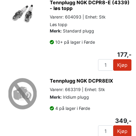
Tennplugg NGK DCPR8-E (4339)
- løs topp
Varenr: 604093 | Enhet: Stk
Løs topp
Merk:
Standard plugg
10+ på lager i Førde
177,-
Kjøp
Tennplugg NGK DCPR8EIX
Varenr: 663319 | Enhet: Stk
Merk:
Iridium plugg
4 på lager i Førde
349,-
Kjøp