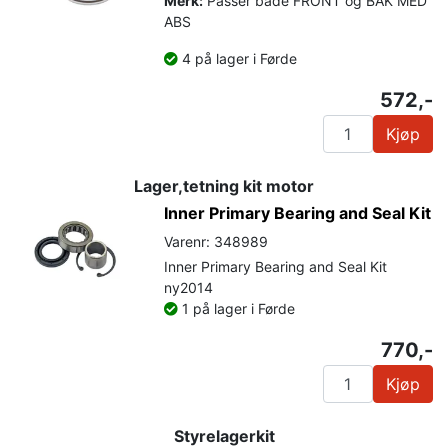
Merk:
Passer både FRONT og BAK MED
ABS
4 på lager i Førde
572,-
Kjøp
Lager,tetning kit motor
Inner Primary Bearing and Seal Kit
Varenr: 348989
Inner Primary Bearing and Seal Kit
ny2014
1 på lager i Førde
770,-
Kjøp
Styrelagerkit