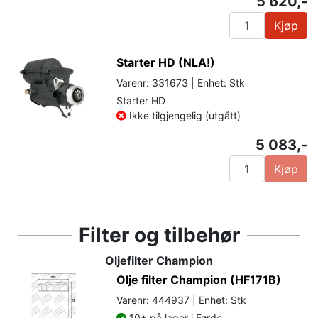
5 620,-
Kjøp
Starter HD (NLA!)
Varenr: 331673 | Enhet: Stk
Starter HD
Ikke tilgjengelig (utgått)
5 083,-
Kjøp
Filter og tilbehør
Oljefilter Champion
Olje filter Champion (HF171B)
Varenr: 444937 | Enhet: Stk
10+ på lager i Førde