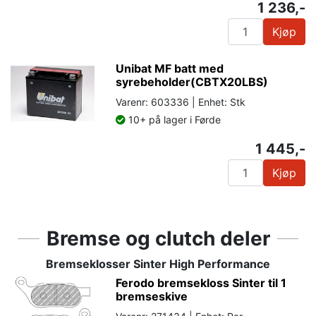
1 236,-
Kjøp
Unibat MF batt med
syrebeholder(CBTX20LBS)
Varenr: 603336 | Enhet: Stk
10+ på lager i Førde
1 445,-
Kjøp
Bremse og clutch deler
Bremseklosser Sinter High Performance
Ferodo bremsekloss Sinter til 1
bremseskive