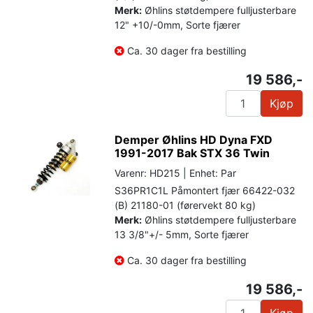
Merk:
Øhlins støtdempere fulljusterbare
12" +10/-0mm, Sorte fjærer
Ca. 30 dager fra bestilling
19 586,-
Kjøp
Demper Øhlins HD Dyna FXD
1991-2017 Bak STX 36 Twin
Varenr: HD215 | Enhet: Par
S36PR1C1L Påmontert fjær 66422-032
(B) 21180-01 (førervekt 80 kg)
Merk:
Øhlins støtdempere fulljusterbare
13 3/8"+/- 5mm, Sorte fjærer
Ca. 30 dager fra bestilling
19 586,-
Kjøp