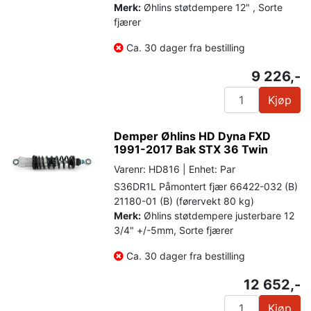
Merk:
Øhlins støtdempere 12" , Sorte
fjærer
Ca. 30 dager fra bestilling
9 226,-
Kjøp
Demper Øhlins HD Dyna FXD
1991-2017 Bak STX 36 Twin
Varenr: HD816 | Enhet: Par
S36DR1L Påmontert fjær 66422-032 (B)
21180-01 (B) (førervekt 80 kg)
Merk:
Øhlins støtdempere justerbare 12
3/4" +/-5mm, Sorte fjærer
Ca. 30 dager fra bestilling
12 652,-
Kjøp