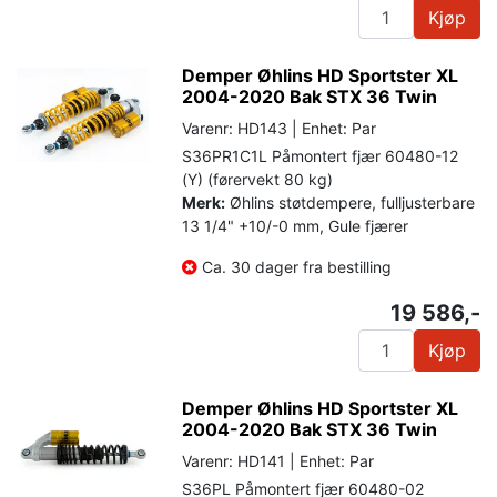
Kjøp
Demper Øhlins HD Sportster XL
2004-2020 Bak STX 36 Twin
Varenr: HD143 | Enhet: Par
S36PR1C1L Påmontert fjær 60480-12
(Y) (førervekt 80 kg)
Merk:
Øhlins støtdempere, fulljusterbare
13 1/4" +10/-0 mm, Gule fjærer
Ca. 30 dager fra bestilling
19 586,-
Kjøp
Demper Øhlins HD Sportster XL
2004-2020 Bak STX 36 Twin
Varenr: HD141 | Enhet: Par
S36PL Påmontert fjær 60480-02