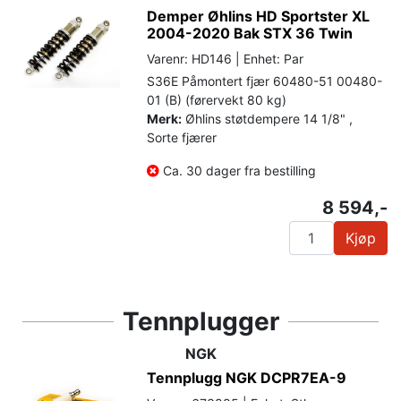
Demper Øhlins HD Sportster XL
2004-2020 Bak STX 36 Twin
Varenr: HD146 | Enhet: Par
S36E Påmontert fjær 60480-51 00480-
01 (B) (førervekt 80 kg)
Merk:
Øhlins støtdempere 14 1/8" ,
Sorte fjærer
Ca. 30 dager fra bestilling
8 594,-
Kjøp
Tennplugger
NGK
Tennplugg NGK DCPR7EA-9