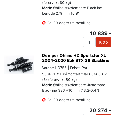
(førervekt 80 kg)
Merk:
Øhlins støtdempere Blackline
Lengde 279 mm 10,9"
Ca. 30 dager fra bestilling
10 839,-
Kjøp
Demper Øhlins HD Sportster XL
2004-2020 Bak STX 36 Blackline
Varenr: HD756 | Enhet: Par
S36PR1C1L Påmontert fjær 00480-02
(B) (førervekt 80 kg)
Merk:
Øhlins støtdempere Justerbare
Blackline 336 +10 mm (13,2-0,4")
Ca. 30 dager fra bestilling
20 274,-