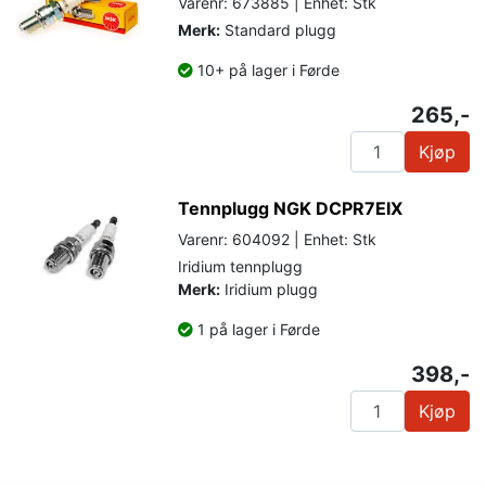
Varenr: 673885 | Enhet: Stk
Merk:
Standard plugg
10+ på lager i Førde
265,-
Kjøp
Tennplugg NGK DCPR7EIX
Varenr: 604092 | Enhet: Stk
Iridium tennplugg
Merk:
Iridium plugg
1 på lager i Førde
398,-
Kjøp