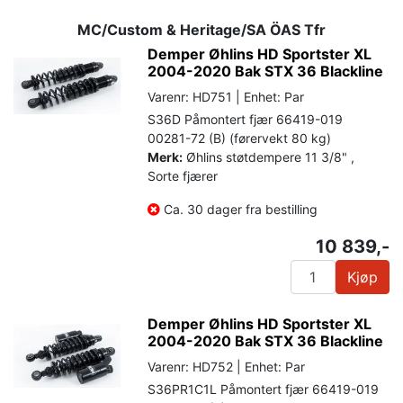
MC/Custom & Heritage/SA ÖAS Tfr
Demper Øhlins HD Sportster XL
2004-2020 Bak STX 36 Blackline
Varenr: HD751 | Enhet: Par
S36D Påmontert fjær 66419-019
00281-72 (B) (førervekt 80 kg)
Merk:
Øhlins støtdempere 11 3/8" ,
Sorte fjærer
Ca. 30 dager fra bestilling
10 839,-
Kjøp
Demper Øhlins HD Sportster XL
2004-2020 Bak STX 36 Blackline
Varenr: HD752 | Enhet: Par
S36PR1C1L Påmontert fjær 66419-019