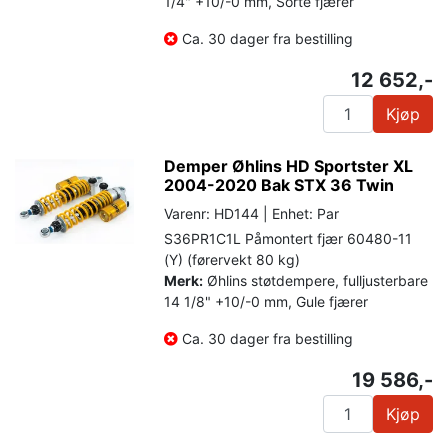
1/4" +10/-0 mm, Sorte fjærer
Ca. 30 dager fra bestilling
12 652,-
Kjøp
Demper Øhlins HD Sportster XL
2004-2020 Bak STX 36 Twin
Varenr: HD144 | Enhet: Par
S36PR1C1L Påmontert fjær 60480-11
(Y) (førervekt 80 kg)
Merk:
Øhlins støtdempere, fulljusterbare
14 1/8" +10/-0 mm, Gule fjærer
Ca. 30 dager fra bestilling
19 586,-
Kjøp