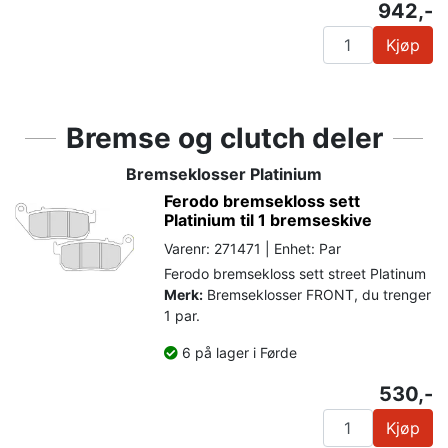
942,-
Kjøp
Bremse og clutch deler
Bremseklosser Platinium
Ferodo bremsekloss sett
Platinium til 1 bremseskive
Varenr: 271471 | Enhet: Par
Ferodo bremsekloss sett street Platinum
Merk:
Bremseklosser FRONT, du trenger
1 par.
6 på lager i Førde
530,-
Kjøp