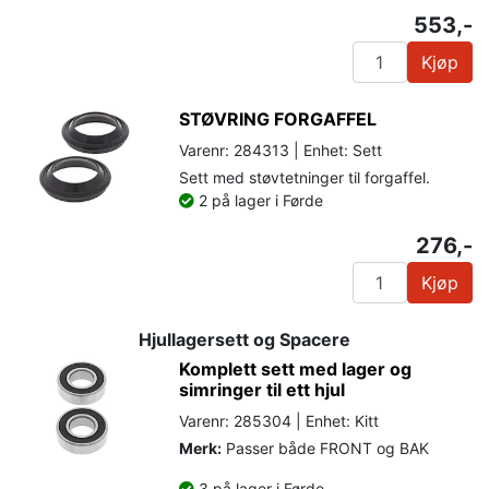
553,-
Kjøp
STØVRING FORGAFFEL
Varenr: 284313 | Enhet: Sett
Sett med støvtetninger til forgaffel.
2 på lager i Førde
276,-
Kjøp
Hjullagersett og Spacere
Komplett sett med lager og
simringer til ett hjul
Varenr: 285304 | Enhet: Kitt
Merk:
Passer både FRONT og BAK
3 på lager i Førde