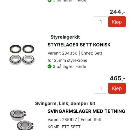
244,-
Kjøp
Styrelagerkit
STYRELAGER SETT KONISK
Varenr: 284350 | Enhet: Sett
for 25mm styrekrone
3 på lager i Førde
465,-
Kjøp
Svingarm, Link, demper kit
SVINGARMSLAGER MED TETNING
Varenr: 285627 | Enhet: Sett
KOMPLETT SETT