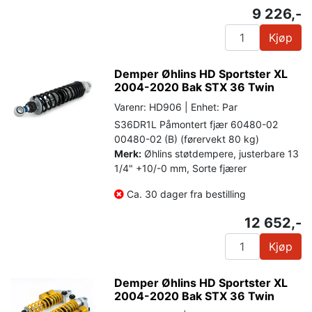
9 226,-
Kjøp
Demper Øhlins HD Sportster XL
2004-2020 Bak STX 36 Twin
Varenr: HD906 | Enhet: Par
S36DR1L Påmontert fjær 60480-02
00480-02 (B) (førervekt 80 kg)
Merk:
Øhlins støtdempere, justerbare 13
1/4" +10/-0 mm, Sorte fjærer
Ca. 30 dager fra bestilling
12 652,-
Kjøp
Demper Øhlins HD Sportster XL
2004-2020 Bak STX 36 Twin