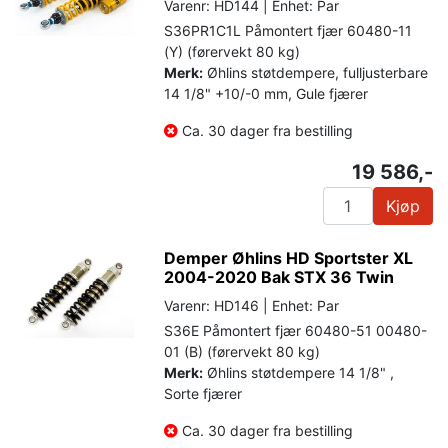
Varenr: HD144 | Enhet: Par
S36PR1C1L Påmontert fjær 60480-11
(Y) (førervekt 80 kg)
Merk:
Øhlins støtdempere, fulljusterbare
14 1/8" +10/-0 mm, Gule fjærer
Ca. 30 dager fra bestilling
19 586,-
Kjøp
Demper Øhlins HD Sportster XL
2004-2020 Bak STX 36 Twin
Varenr: HD146 | Enhet: Par
S36E Påmontert fjær 60480-51 00480-
01 (B) (førervekt 80 kg)
Merk:
Øhlins støtdempere 14 1/8" ,
Sorte fjærer
Ca. 30 dager fra bestilling