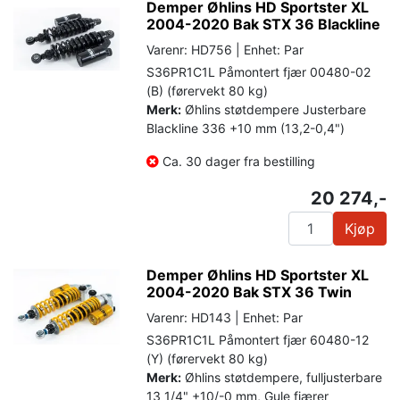
Demper Øhlins HD Sportster XL
2004-2020 Bak STX 36 Blackline
Varenr: HD756 | Enhet: Par
S36PR1C1L Påmontert fjær 00480-02
(B) (førervekt 80 kg)
Merk:
Øhlins støtdempere Justerbare
Blackline 336 +10 mm (13,2-0,4")
Ca. 30 dager fra bestilling
20 274,-
Kjøp
Demper Øhlins HD Sportster XL
2004-2020 Bak STX 36 Twin
Varenr: HD143 | Enhet: Par
S36PR1C1L Påmontert fjær 60480-12
(Y) (førervekt 80 kg)
Merk:
Øhlins støtdempere, fulljusterbare
13 1/4" +10/-0 mm, Gule fjærer