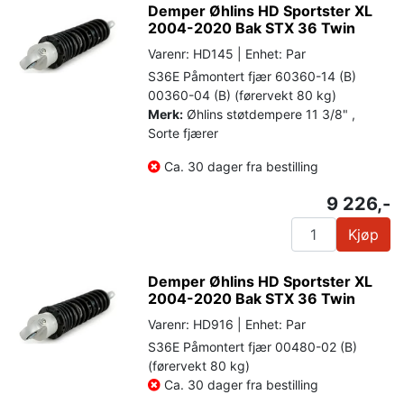
Demper Øhlins HD Sportster XL
2004-2020 Bak STX 36 Twin
Varenr: HD145 | Enhet: Par
S36E Påmontert fjær 60360-14 (B)
00360-04 (B) (førervekt 80 kg)
Merk:
Øhlins støtdempere 11 3/8" ,
Sorte fjærer
Ca. 30 dager fra bestilling
9 226,-
Kjøp
Demper Øhlins HD Sportster XL
2004-2020 Bak STX 36 Twin
Varenr: HD916 | Enhet: Par
S36E Påmontert fjær 00480-02 (B)
(førervekt 80 kg)
Ca. 30 dager fra bestilling