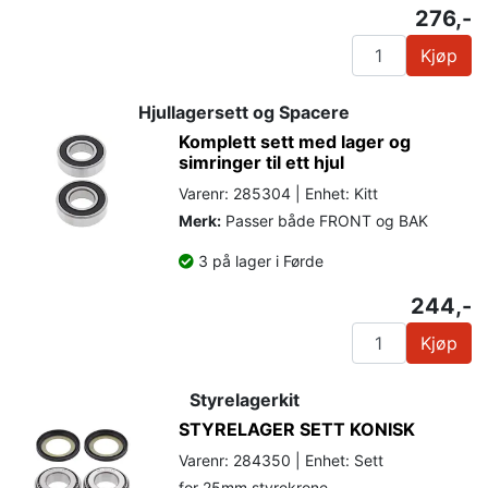
276,-
Kjøp
Hjullagersett og Spacere
Komplett sett med lager og
simringer til ett hjul
Varenr: 285304 | Enhet: Kitt
Merk:
Passer både FRONT og BAK
3 på lager i Førde
244,-
Kjøp
Styrelagerkit
STYRELAGER SETT KONISK
Varenr: 284350 | Enhet: Sett
for 25mm styrekrone