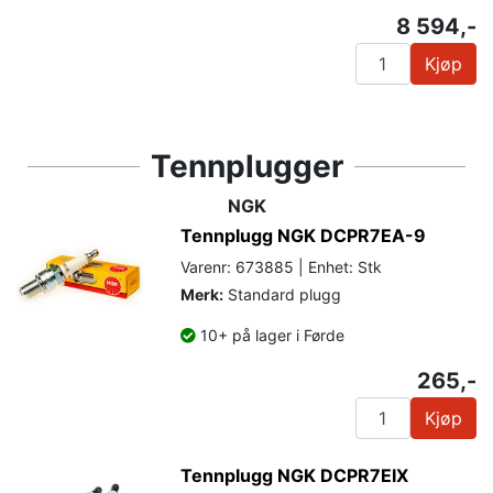
8 594,-
Kjøp
Tennplugger
NGK
Tennplugg NGK DCPR7EA-9
Varenr: 673885 | Enhet: Stk
Merk:
Standard plugg
10+ på lager i Førde
265,-
Kjøp
Tennplugg NGK DCPR7EIX