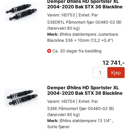
Demper Øhlins HD Sportster XL
2004-2020 Bak STX 36 Blackline
Varenr: HD753 | Enhet: Par
S36DR1L Påmontert fjær 00480-02 (B)
(førervekt 80 kg)
Merk:
Øhlins støtdempere Justerbare
Blackline 336 + 10mm (13,2 +0,4")
Ca. 30 dager fra bestilling
12 741,-
Kjøp
Demper Øhlins HD Sportster XL
2004-2020 Bak STX 36 Blackline
Varenr: HD754 | Enhet: Par
S36E Påmontert fjær 00480-02 (B)
(førervekt 80 kg)
Merk:
Øhlins støtdempere 13 1/4" ,
Sorte fjærer