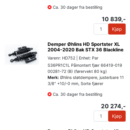
Ca. 30 dager fra bestilling
10 839,-
Kjøp
Demper Øhlins HD Sportster XL
2004-2020 Bak STX 36 Blackline
Varenr: HD752 | Enhet: Par
S36PR1C1L Påmontert fjær 66419-019
00281-72 (B) (førervekt 80 kg)
Merk:
Øhlins støtdempere, justerbare 11
3/8" +10/-0 mm, Sorte fjærer
Ca. 30 dager fra bestilling
20 274,-
Kjøp