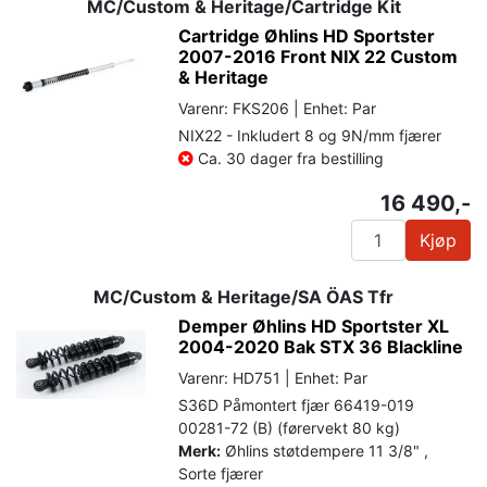
MC/Custom & Heritage/Cartridge Kit
Cartridge Øhlins HD Sportster
2007-2016 Front NIX 22 Custom
& Heritage
Varenr: FKS206 | Enhet: Par
NIX22 - Inkludert 8 og 9N/mm fjærer
Ca. 30 dager fra bestilling
16 490,-
Kjøp
MC/Custom & Heritage/SA ÖAS Tfr
Demper Øhlins HD Sportster XL
2004-2020 Bak STX 36 Blackline
Varenr: HD751 | Enhet: Par
S36D Påmontert fjær 66419-019
00281-72 (B) (førervekt 80 kg)
Merk:
Øhlins støtdempere 11 3/8" ,
Sorte fjærer