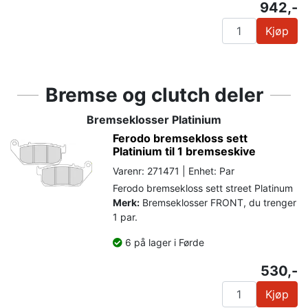
942,-
Kjøp
Bremse og clutch deler
Bremseklosser Platinium
Ferodo bremsekloss sett
Platinium til 1 bremseskive
Varenr: 271471 | Enhet: Par
Ferodo bremsekloss sett street Platinum
Merk:
Bremseklosser FRONT, du trenger
1 par.
6 på lager i Førde
530,-
Kjøp