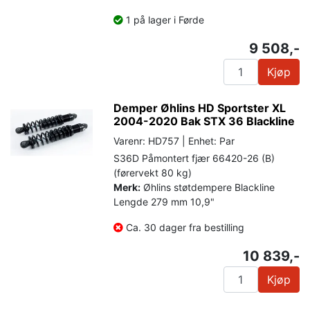
1 på lager i Førde
9 508,-
Kjøp
Demper Øhlins HD Sportster XL
2004-2020 Bak STX 36 Blackline
Varenr: HD757 | Enhet: Par
S36D Påmontert fjær 66420-26 (B)
(førervekt 80 kg)
Merk:
Øhlins støtdempere Blackline
Lengde 279 mm 10,9"
Ca. 30 dager fra bestilling
10 839,-
Kjøp