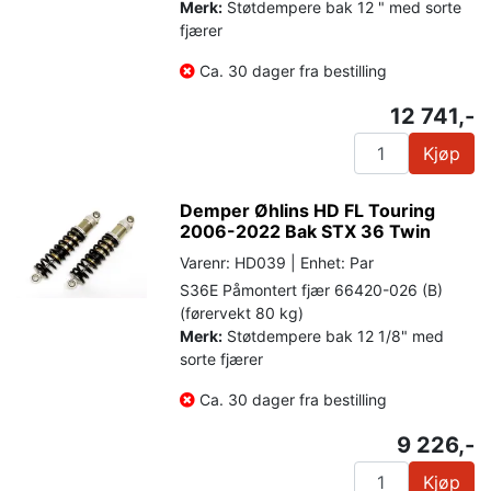
Merk:
Støtdempere bak 12 " med sorte
fjærer
Ca. 30 dager fra bestilling
12 741,-
Kjøp
Demper Øhlins HD FL Touring
2006-2022 Bak STX 36 Twin
Varenr: HD039 | Enhet: Par
S36E Påmontert fjær 66420-026 (B)
(førervekt 80 kg)
Merk:
Støtdempere bak 12 1/8" med
sorte fjærer
Ca. 30 dager fra bestilling
9 226,-
Kjøp