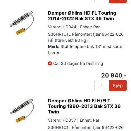
Demper Øhlins HD FL Touring
2014-2022 Bak STX 36 Twin
Varenr: HD044 | Enhet: Par
S36HR1C1L Påmontert fjær 66422-026
(B) (førervekt 80 kg)
Merk:
Støtdempere bak 13" med sorte
fjærer
Ca. 30 dager fra bestilling
20 940,-
Kjøp
Demper Øhlins HD FLH/FLT
Touring 1990-2013 Bak STX 36
Twin
Varenr: HD357 | Enhet: Par
S36HR1C1L Påmontert fjær 66422-026