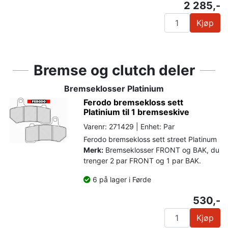
2 285,-
Kjøp
Bremse og clutch deler
Bremseklosser Platinium
Ferodo bremsekloss sett
Platinium til 1 bremseskive
Varenr: 271429 | Enhet: Par
Ferodo bremsekloss sett street Platinum
Merk:
Bremseklosser FRONT og BAK, du
trenger 2 par FRONT og 1 par BAK.
6 på lager i Førde
530,-
Kjøp