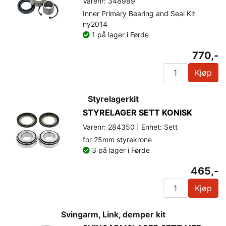
Varenr: 348989
Inner Primary Bearing and Seal Kit
ny2014
1 på lager i Førde
770,-
Kjøp
Styrelagerkit
STYRELAGER SETT KONISK
Varenr: 284350 | Enhet: Sett
for 25mm styrekrone
3 på lager i Førde
465,-
Kjøp
Svingarm, Link, demper kit