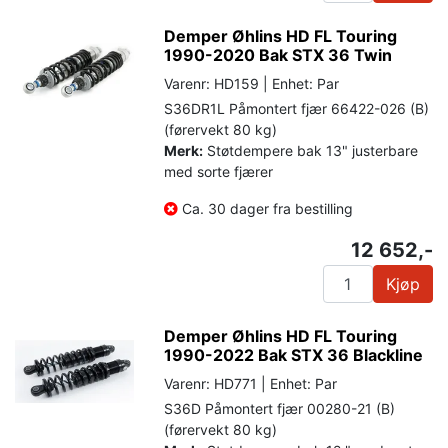
Demper Øhlins HD FL Touring
1990-2020 Bak STX 36 Twin
Varenr: HD159 | Enhet: Par
S36DR1L Påmontert fjær 66422-026 (B)
(førervekt 80 kg)
Merk:
Støtdempere bak 13" justerbare
med sorte fjærer
Ca. 30 dager fra bestilling
12 652,-
Kjøp
Demper Øhlins HD FL Touring
1990-2022 Bak STX 36 Blackline
Varenr: HD771 | Enhet: Par
S36D Påmontert fjær 00280-21 (B)
(førervekt 80 kg)