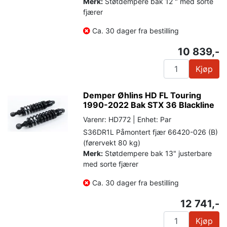
Merk:
Støtdempere bak 12 " med sorte
fjærer
Ca. 30 dager fra bestilling
10 839,-
Kjøp
Demper Øhlins HD FL Touring
1990-2022 Bak STX 36 Blackline
Varenr: HD772 | Enhet: Par
S36DR1L Påmontert fjær 66420-026 (B)
(førervekt 80 kg)
Merk:
Støtdempere bak 13" justerbare
med sorte fjærer
Ca. 30 dager fra bestilling
12 741,-
Kjøp