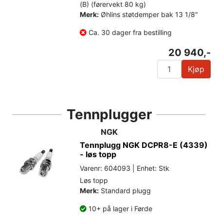
(B) (førervekt 80 kg)
Merk:
Øhlins støtdemper bak 13 1/8"
Ca. 30 dager fra bestilling
20 940,-
Kjøp
Tennplugger
NGK
Tennplugg NGK DCPR8-E (4339)
- løs topp
Varenr: 604093 | Enhet: Stk
Løs topp
Merk:
Standard plugg
10+ på lager i Førde