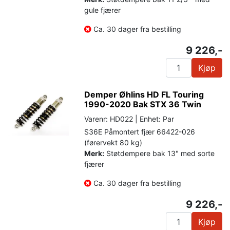
gule fjærer
Ca. 30 dager fra bestilling
9 226,-
Kjøp
Demper Øhlins HD FL Touring
1990-2020 Bak STX 36 Twin
Varenr: HD022 | Enhet: Par
S36E Påmontert fjær 66422-026
(førervekt 80 kg)
Merk:
Støtdempere bak 13" med sorte
fjærer
Ca. 30 dager fra bestilling
9 226,-
Kjøp