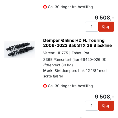
Ca. 30 dager fra bestilling
9 508,-
Kjøp
Demper Øhlins HD FL Touring
2006-2022 Bak STX 36 Blackline
Varenr: HD775 | Enhet: Par
S36E Påmontert fjær 66420-026 (B)
(førervekt 80 kg)
Merk:
Støtdempere bak 12 1/8" med
sorte fjærer
Ca. 30 dager fra bestilling
9 508,-
Kjøp