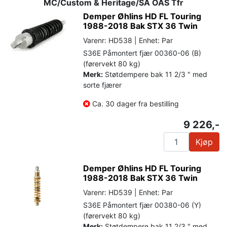
MC/Custom & Heritage/SA ÖAS Tfr
Demper Øhlins HD FL Touring
1988-2018 Bak STX 36 Twin
Varenr: HD538 | Enhet: Par
S36E Påmontert fjær 00360-06 (B)
(førervekt 80 kg)
Merk:
Støtdempere bak 11 2/3 " med
sorte fjærer
Ca. 30 dager fra bestilling
9 226,-
Kjøp
Demper Øhlins HD FL Touring
1988-2018 Bak STX 36 Twin
Varenr: HD539 | Enhet: Par
S36E Påmontert fjær 00380-06 (Y)
(førervekt 80 kg)
Merk:
Støtdempere bak 11 2/3 " med