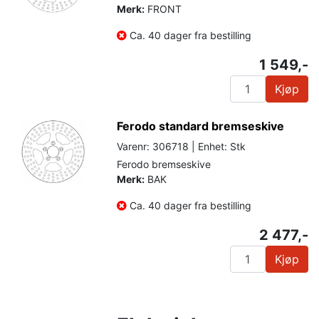
Merk:
FRONT
Ca. 40 dager fra bestilling
1 549,-
Kjøp
Ferodo standard bremseskive
Varenr: 306718 | Enhet: Stk
Ferodo bremseskive
Merk:
BAK
Ca. 40 dager fra bestilling
2 477,-
Kjøp