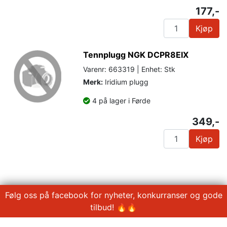
177,-
Kjøp
Tennplugg NGK DCPR8EIX
Varenr: 663319 | Enhet: Stk
Merk:
Iridium plugg
4 på lager i Førde
349,-
Kjøp
Følg oss på facebook for nyheter, konkurranser og gode
tilbud! 🔥🔥