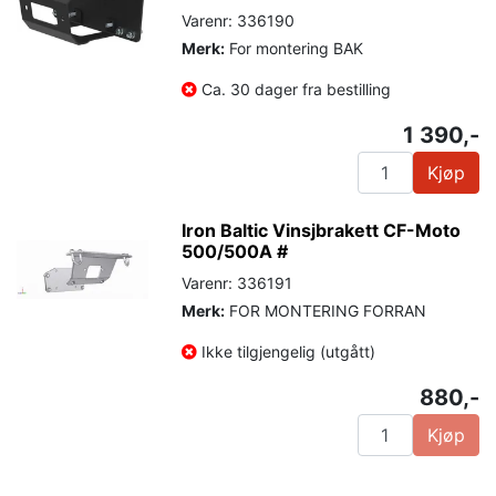
Varenr: 336190
Merk:
For montering BAK
Ca. 30 dager fra bestilling
1 390,-
Kjøp
Iron Baltic Vinsjbrakett CF-Moto
500/500A #
Varenr: 336191
Merk:
FOR MONTERING FORRAN
Ikke tilgjengelig (utgått)
880,-
Kjøp