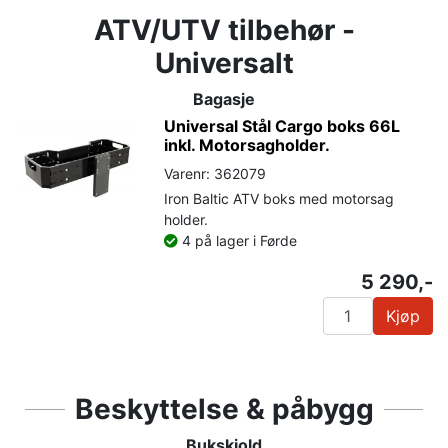
ATV/UTV tilbehør -
Universalt
Bagasje
Universal Stål Cargo boks 66L
inkl. Motorsagholder.
Varenr: 362079
Iron Baltic ATV boks med motorsag
holder.
4 på lager i Førde
5 290,-
Kjøp
Beskyttelse & påbygg
Bukskjold