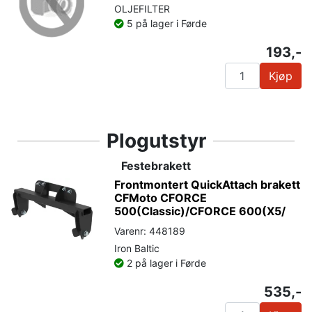
OLJEFILTER
5 på lager i Førde
193,-
Kjøp
Plogutstyr
Festebrakett
Frontmontert QuickAttach brakett
CFMoto CFORCE
500(Classic)/CFORCE 600(X5/
Varenr: 448189
Iron Baltic
2 på lager i Førde
535,-