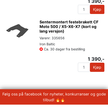
1 390,-
Kjøp
Sentermontert festebrakett CF
Moto 500 / X5-X6-X7 (kort og
lang versjon)
Varenr: 335656
Iron Baltic
Ca. 30 dager fra bestilling
1 390,-
Kjøp
Følg oss på facebook for nyheter, konkurranser og gode
tilbud! 🔥🔥