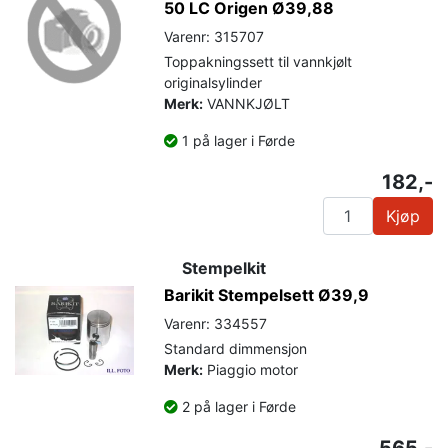
50 LC Origen Ø39,88
Varenr: 315707
Toppakningssett til vannkjølt
originalsylinder
Merk:
VANNKJØLT
1 på lager i Førde
182,-
Kjøp
Stempelkit
Barikit Stempelsett Ø39,9
Varenr: 334557
Standard dimmensjon
Merk:
Piaggio motor
2 på lager i Førde
565,-