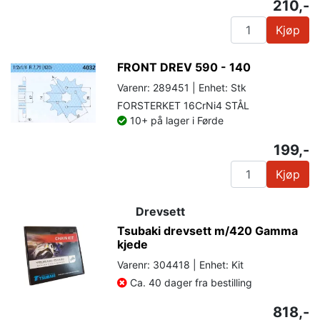
210,-
Kjøp
FRONT DREV 590 - 140
Varenr: 289451 | Enhet: Stk
FORSTERKET 16CrNi4 STÅL
10+ på lager i Førde
199,-
Kjøp
Drevsett
Tsubaki drevsett m/420 Gamma
kjede
Varenr: 304418 | Enhet: Kit
Ca. 40 dager fra bestilling
818,-