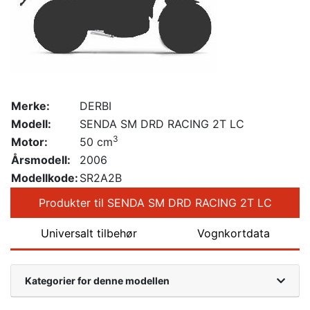
Merke:
DERBI
Modell:
SENDA SM DRD RACING 2T LC
3
Motor:
50 cm
Årsmodell:
2006
Modellkode:
SR2A2B
Produkter til SENDA SM DRD RACING 2T LC
Universalt tilbehør
Vognkortdata
Kategorier for denne modellen