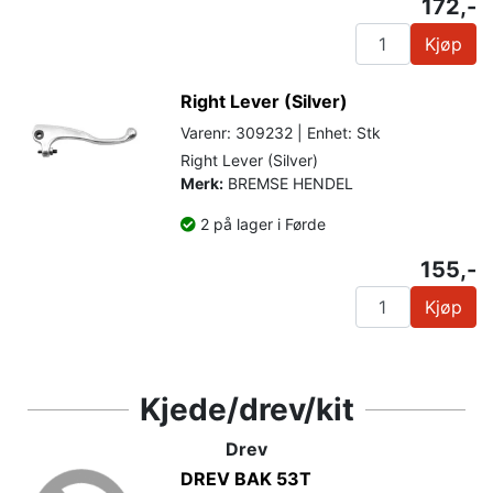
172,-
Kjøp
Right Lever (Silver)
Varenr: 309232 | Enhet: Stk
Right Lever (Silver)
Merk:
BREMSE HENDEL
2 på lager i Førde
155,-
Kjøp
Kjede/drev/kit
Drev
DREV BAK 53T