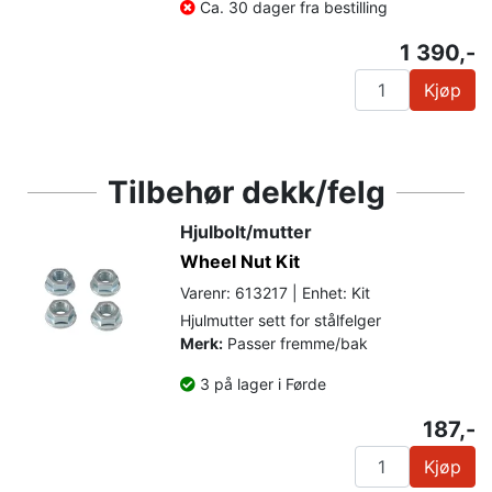
Ca. 30 dager fra bestilling
1 390,-
Kjøp
Tilbehør dekk/felg
Hjulbolt/mutter
Wheel Nut Kit
Varenr: 613217 | Enhet: Kit
Hjulmutter sett for stålfelger
Merk:
Passer fremme/bak
3 på lager i Førde
187,-
Kjøp