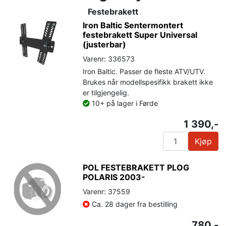
Festebrakett
Iron Baltic Sentermontert
festebrakett Super Universal
(justerbar)
Varenr: 336573
Iron Baltic. Passer de fleste ATV/UTV.
Brukes når modellspesifikk brakett ikke
er tilgjengelig.
10+ på lager i Førde
1 390,-
Kjøp
POL FESTEBRAKETT PLOG
POLARIS 2003-
Varenr: 37559
Ca. 28 dager fra bestilling
780,-