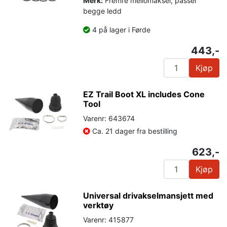
Merk:
Fremre mellomaksel, passer
begge ledd
4 på lager i Førde
443,-
Kjøp
EZ Trail Boot XL includes Cone
Tool
Varenr: 643674
Ca. 21 dager fra bestilling
623,-
Kjøp
Universal drivakselmansjett med
verktøy
Varenr: 415877