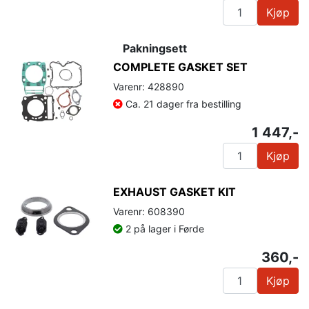
Kjøp
Pakningsett
COMPLETE GASKET SET
Varenr: 428890
Ca. 21 dager fra bestilling
1 447,-
Kjøp
EXHAUST GASKET KIT
Varenr: 608390
2 på lager i Førde
360,-
Kjøp