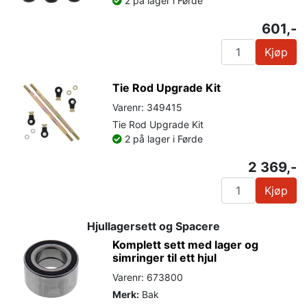
2 på lager i Førde
601,-
Kjøp
Tie Rod Upgrade Kit
Varenr: 349415
Tie Rod Upgrade Kit
2 på lager i Førde
2 369,-
Kjøp
Hjullagersett og Spacere
Komplett sett med lager og
simringer til ett hjul
Varenr: 673800
Merk:
Bak