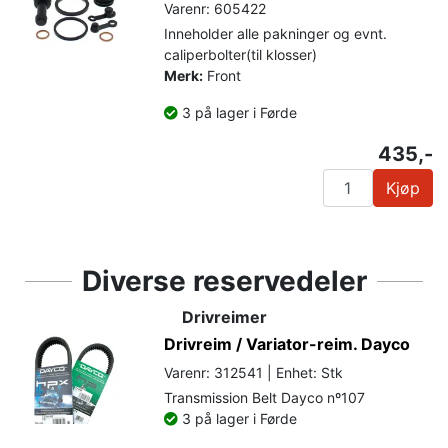
Varenr: 605422
Inneholder alle pakninger og evnt.
caliperbolter(til klosser)
Merk:
Front
3 på lager i Førde
435,-
Kjøp
Diverse reservedeler
Drivreimer
Drivreim / Variator-reim. Dayco
Varenr: 312541 | Enhet: Stk
Transmission Belt Dayco nº107
3 på lager i Førde