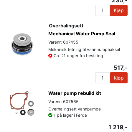
235,-
Kjøp
Overhalingsett
Mechanical Water Pump Seal
Varenr: 607455
Mekanisk tetning til vannpumpeaksel
Ca. 21 dager fra bestilling
517,-
Kjøp
Water pump rebuild kit
Varenr: 607565
Overhalingsett vannpumpe
1 på lager i Førde
1 219,-