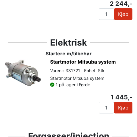
2 244,-
Kjøp
Elektrisk
Startere m/tilbehør
Startmotor Mitsuba system
Varenr: 331721 | Enhet: Stk
Startmotor Mitsuba system
1 på lager i Førde
1 445,-
Kjøp
Forgasser/injection