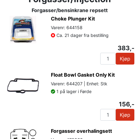
Forgasser/bensinkrane repsett
Choke Plunger Kit
Varenr: 644158
Ca. 21 dager fra bestilling
383,-
Kjøp
Float Bowl Gasket Only Kit
Varenr: 644207 | Enhet: Stk
1 på lager i Førde
156,-
Kjøp
Forgasser overhalingsett