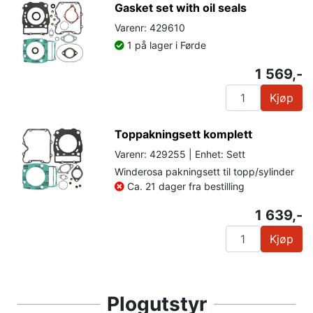
Gasket set with oil seals
Varenr: 429610
1 på lager i Førde
1 569,-
Kjøp
Toppakningsett komplett
Varenr: 429255 | Enhet: Sett
Winderosa pakningsett til topp/sylinder
Ca. 21 dager fra bestilling
1 639,-
Kjøp
Plogutstyr