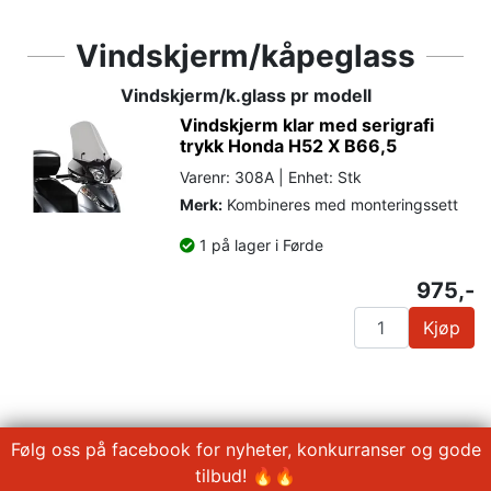
Vindskjerm/kåpeglass
Vindskjerm/k.glass pr modell
Vindskjerm klar med serigrafi
trykk Honda H52 X B66,5
Varenr: 308A | Enhet: Stk
Merk:
Kombineres med monteringssett
1 på lager i Førde
975,-
Kjøp
Følg oss på facebook for nyheter, konkurranser og gode
tilbud! 🔥🔥