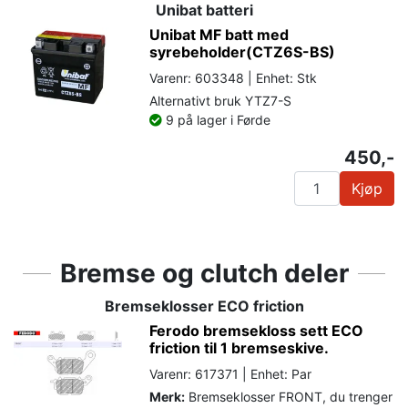
Unibat batteri
Unibat MF batt med
syrebeholder(CTZ6S-BS)
Varenr: 603348 | Enhet: Stk
Alternativt bruk YTZ7-S
9 på lager i Førde
450,-
Kjøp
Bremse og clutch deler
Bremseklosser ECO friction
Ferodo bremsekloss sett ECO
friction til 1 bremseskive.
Varenr: 617371 | Enhet: Par
Merk:
Bremseklosser FRONT, du trenger