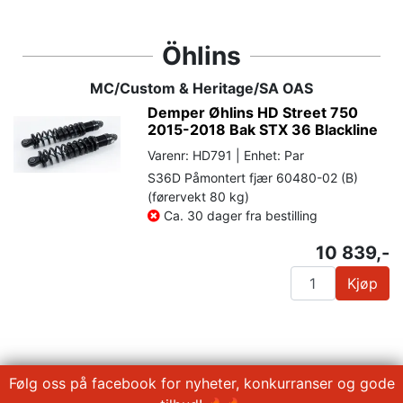
Öhlins
MC/Custom & Heritage/SA OAS
Demper Øhlins HD Street 750
2015-2018 Bak STX 36 Blackline
Varenr: HD791 | Enhet: Par
S36D Påmontert fjær 60480-02 (B)
(førervekt 80 kg)
Ca. 30 dager fra bestilling
10 839,-
Kjøp
Følg oss på facebook for nyheter, konkurranser og gode