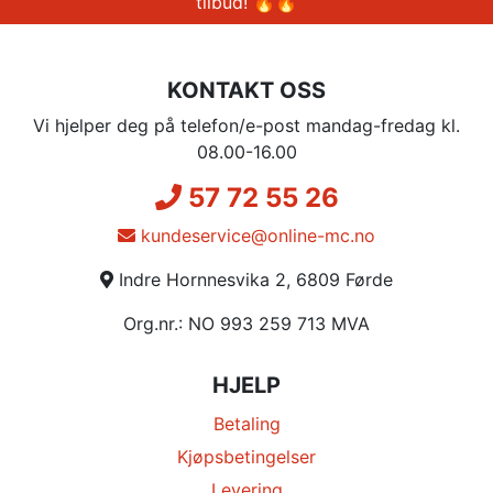
tilbud! 🔥🔥
KONTAKT OSS
Vi hjelper deg på telefon/e-post mandag-fredag kl.
08.00-16.00
57 72 55 26
kundeservice@online-mc.no
Indre Hornnesvika 2, 6809 Førde
Org.nr.: NO 993 259 713 MVA
HJELP
Betaling
Kjøpsbetingelser
Levering