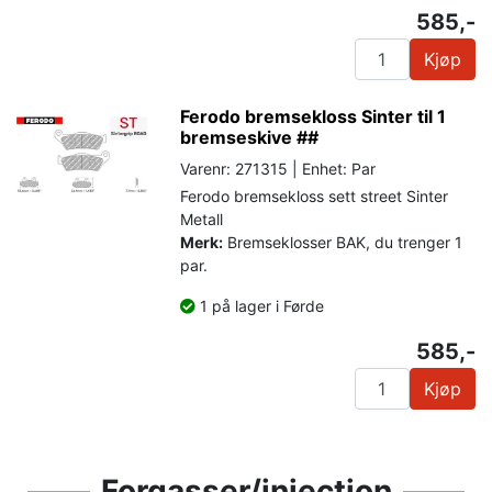
585,-
Kjøp
Ferodo bremsekloss Sinter til 1
bremseskive ##
Varenr: 271315 | Enhet: Par
Ferodo bremsekloss sett street Sinter
Metall
Merk:
Bremseklosser BAK, du trenger 1
par.
1 på lager i Førde
585,-
Kjøp
Forgasser/injection