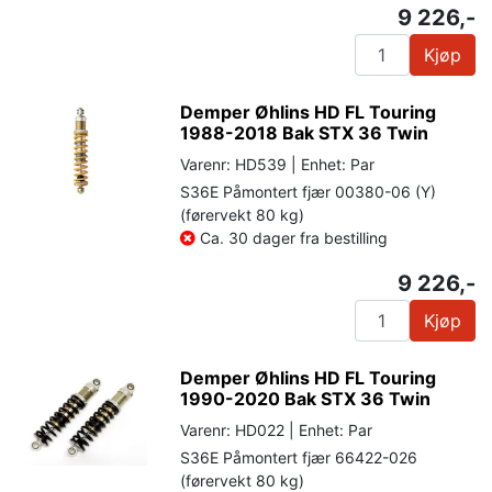
9 226,-
Kjøp
Demper Øhlins HD FL Touring
1988-2018 Bak STX 36 Twin
Varenr: HD539 | Enhet: Par
S36E Påmontert fjær 00380-06 (Y)
(førervekt 80 kg)
Ca. 30 dager fra bestilling
9 226,-
Kjøp
Demper Øhlins HD FL Touring
1990-2020 Bak STX 36 Twin
Varenr: HD022 | Enhet: Par
S36E Påmontert fjær 66422-026
(førervekt 80 kg)