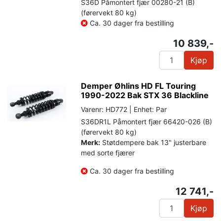
S36D Påmontert fjær 00280-21 (B)
(førervekt 80 kg)
Ca. 30 dager fra bestilling
10 839,-
Kjøp
Demper Øhlins HD FL Touring
1990-2022 Bak STX 36 Blackline
Varenr: HD772 | Enhet: Par
S36DR1L Påmontert fjær 66420-026 (B)
(førervekt 80 kg)
Merk:
Støtdempere bak 13" justerbare
med sorte fjærer
Ca. 30 dager fra bestilling
12 741,-
Kjøp