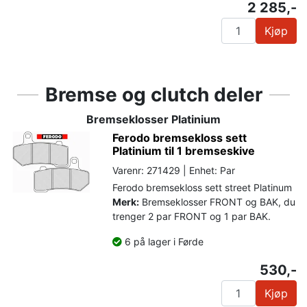
2 285,-
Kjøp
Bremse og clutch deler
Bremseklosser Platinium
Ferodo bremsekloss sett
Platinium til 1 bremseskive
Varenr: 271429 | Enhet: Par
Ferodo bremsekloss sett street Platinum
Merk:
Bremseklosser FRONT og BAK, du
trenger 2 par FRONT og 1 par BAK.
6 på lager i Førde
530,-
Kjøp