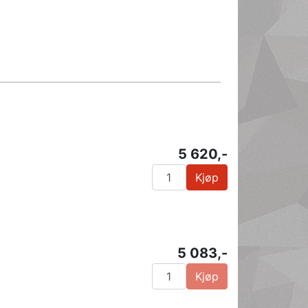
5 620,-
Kjøp
5 083,-
Kjøp