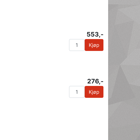
553,-
Kjøp
276,-
Kjøp