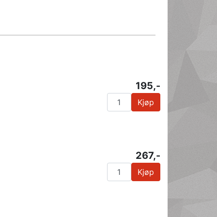
195,-
Kjøp
267,-
Kjøp