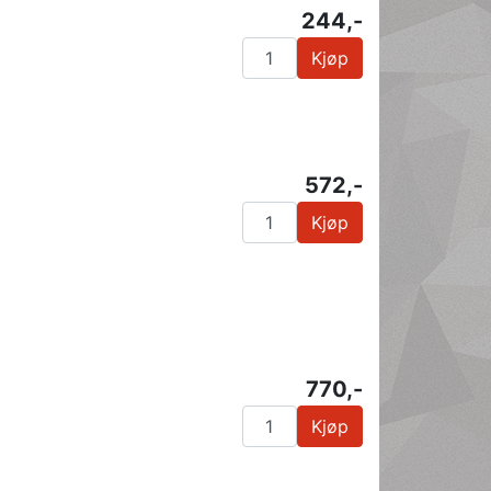
244,-
Kjøp
572,-
Kjøp
770,-
Kjøp