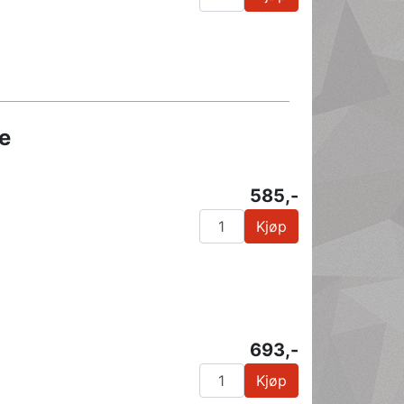
e
585,-
Kjøp
693,-
Kjøp