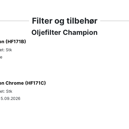
Filter og tilbehør
Oljefilter Champion
ion (HF171B)
et: Stk
de
pion Chrome (HF171C)
et: Stk
 15.09.2026