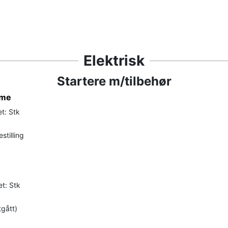
Elektrisk
Startere m/tilbehør
ome
t: Stk
stilling
t: Stk
tgått)