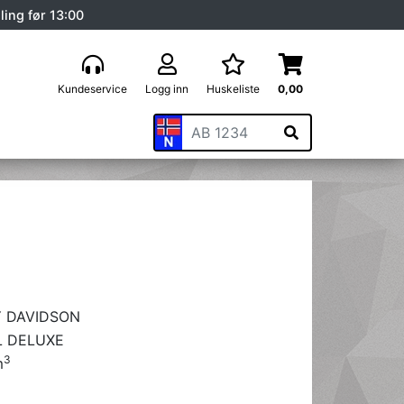
ling før 13:00
Kundeservice
Logg inn
Huskeliste
0,00
 DAVIDSON
L DELUXE
3
m