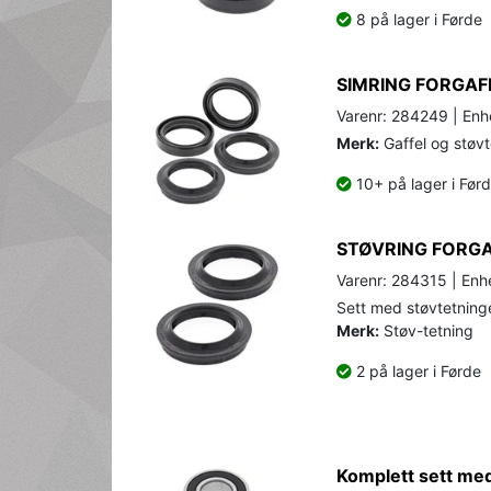
8 på lager i Førde
SIMRING FORGAF
Varenr: 284249 | Enhe
Merk:
Gaffel og støvt
10+ på lager i Før
STØVRING FORGA
Varenr: 284315 | Enhe
Sett med støvtetninger
Merk:
Støv-tetning
2 på lager i Førde
Komplett sett med 