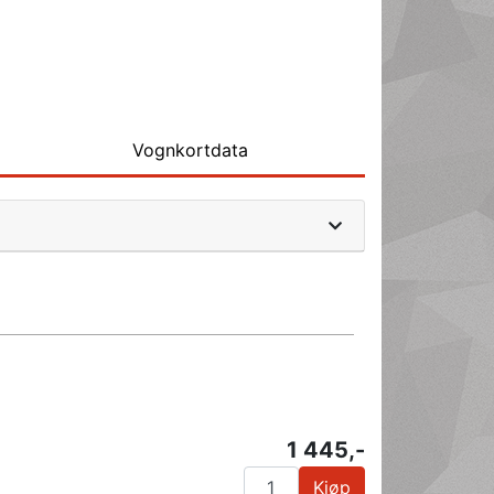
Vognkortdata
1 445,-
Kjøp