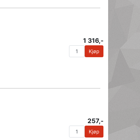
1 316,-
Kjøp
257,-
Kjøp