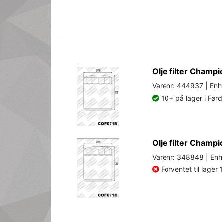
Olje filter Champ
Varenr: 444937 | Enh
10+ på lager i Før
Olje filter Cham
Varenr: 348848 | Enh
Forventet til lager