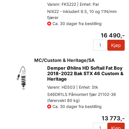
Varenr: FKS222 | Enhet: Par
NIX22 - Inkludert 9.5, 10 og 11N/mm
fjærer
Ca. 30 dager fra bestilling
16 490,-
Kjøp
MC/Custom & Heritage/SA
Demper Øhlins HD Softail Fat Boy
2018-2022 Bak STX 46 Custom &
Heritage
Varenr: HD503 | Enhet: Stk
S46DR1LS Påmontert fjær 21102-36
(førervekt 80 kg)
Ca. 30 dager fra bestilling
13 773,-
Kjøp