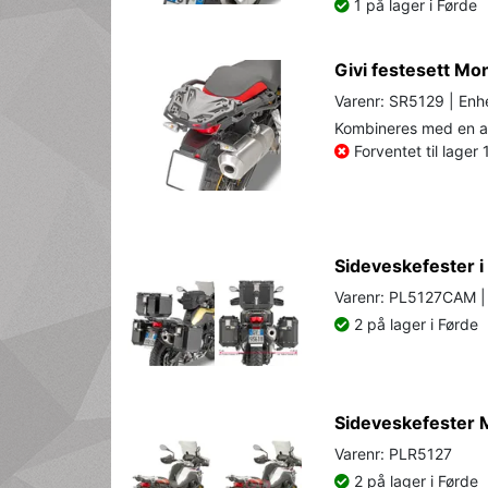
1 på lager i Førde
Givi festesett M
Varenr: SR5129 | Enhe
Kombineres med en av
Forventet til lager
Sideveskefester 
Varenr: PL5127CAM | 
2 på lager i Førde
Sideveskefester 
Varenr: PLR5127
2 på lager i Førde