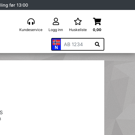
ling før 13:00
Kundeservice
Logg inn
Huskeliste
0,00
S
3