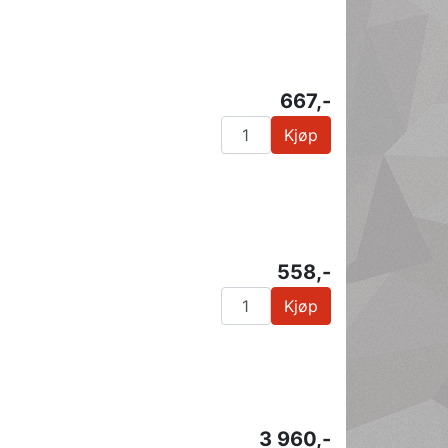
667,-
Kjøp
558,-
Kjøp
3 960,-