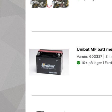
Unibat MF batt m
Varenr: 603327 | Enh
10+ på lager i Før