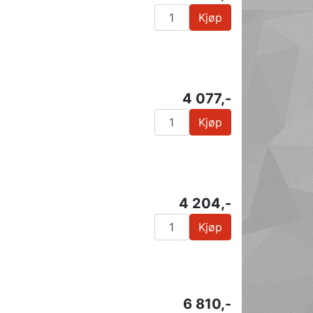
Kjøp
4 077,-
Kjøp
4 204,-
Kjøp
6 810,-