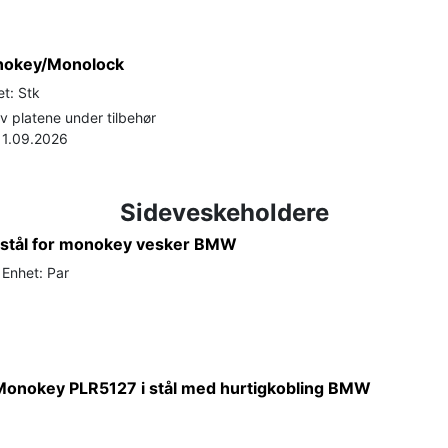
onokey/Monolock
t: Stk
 platene under tilbehør
 11.09.2026
Sideveskeholdere
i stål for monokey vesker BMW
Enhet: Par
Monokey PLR5127 i stål med hurtigkobling BMW