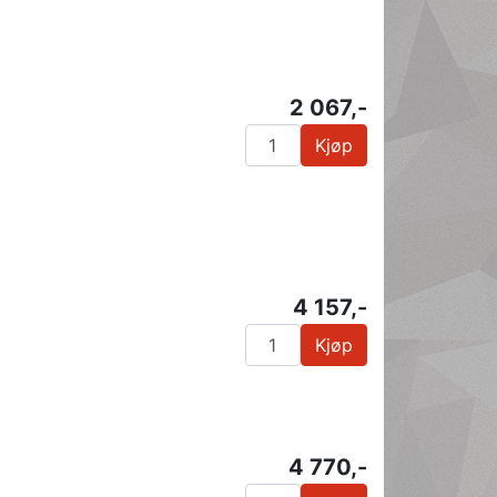
2 067,-
Kjøp
4 157,-
Kjøp
4 770,-