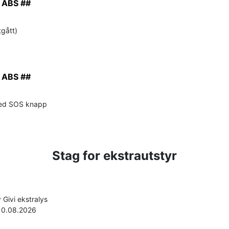
i ABS ##
tgått)
i ABS ##
ed SOS knapp
Stag for ekstrautstyr
 Givi ekstralys
 10.08.2026