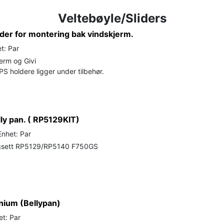
Veltebøyle/Sliders
older for montering bak vindskjerm.
t: Par
erm og Givi
S holdere ligger under tilbehør.
ly pan. ( RP5129KIT)
Enhet: Par
gsett RP5129/RP5140 F750GS
nium (Bellypan)
et: Par