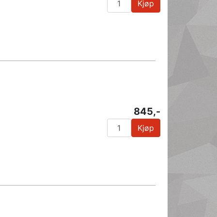
Kjøp
845,-
Kjøp