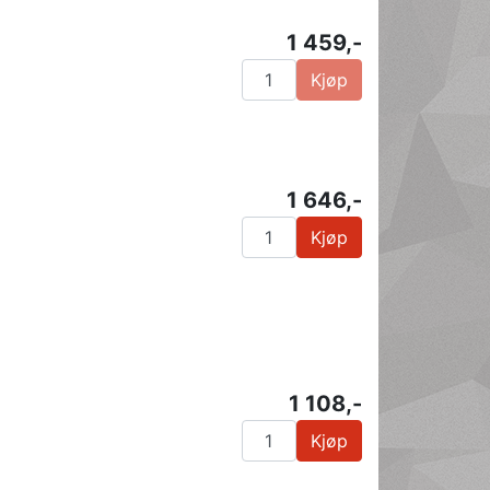
1 459,-
Kjøp
1 646,-
Kjøp
1 108,-
Kjøp