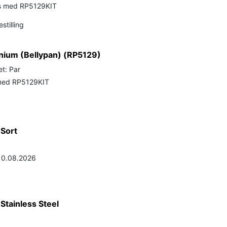
s med RP5129KIT
stilling
nium (Bellypan) (RP5129)
t: Par
med RP5129KIT
Sort
 10.08.2026
tainless Steel