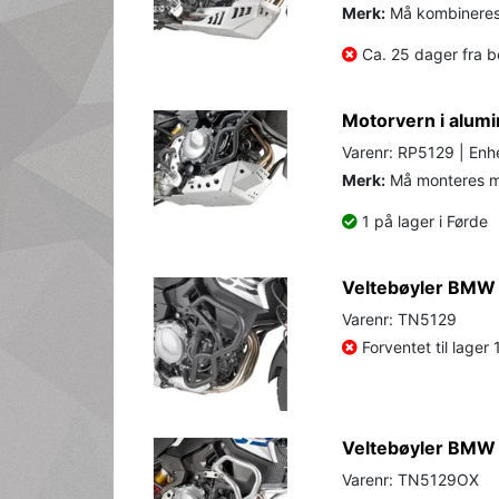
Merk:
Må kombinere
Ca. 25 dager fra be
Motorvern i alumi
Varenr: RP5129 | Enhe
Merk:
Må monteres 
1 på lager i Førde
Veltebøyler BMW 
Varenr: TN5129
Forventet til lager
Veltebøyler BMW S
Varenr: TN5129OX