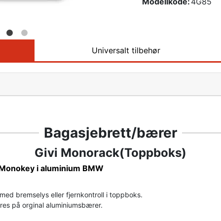
Modellkode:
4G85
Universalt tilbehør
Bagasjebrett/bærer
Givi Monorack(Toppboks)
t Monokey i aluminium BMW
ed bremselys eller fjernkontroll i toppboks.
es på orginal aluminiumsbærer.