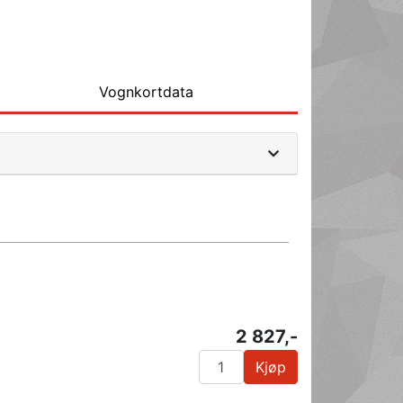
Vognkortdata
2 827,-
Kjøp