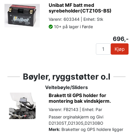
Unibat MF batt med
syrebeholder(CTZ10S-BS)
Varenr: 603344 | Enhet: Stk
10+ på lager i Førde
696,-
Kjøp
Bøyler, ryggstøtter o.l
Veltebøyle/Sliders
Brakett til GPS holder for
montering bak vindskjerm.
Varenr: FB2143 | Enhet: Par
Passer orginalskjerm og Givi
D2130ST,D2130S,D2130BO
Merk:
Braketter og GPS holdere ligger