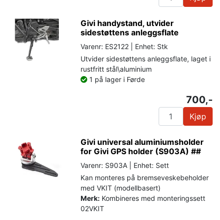
Givi handystand, utvider
sidestøttens anleggsflate
Varenr: ES2122 | Enhet: Stk
Utvider sidestøttens anleggsflate, laget i
rustfritt stål\aluminium
1 på lager i Førde
700,-
Kjøp
Givi universal aluminiumsholder
for Givi GPS holder (S903A) ##
Varenr: S903A | Enhet: Sett
Kan monteres på bremseveskebeholder
med VKIT (modellbasert)
Merk:
Kombineres med monteringssett
02VKIT