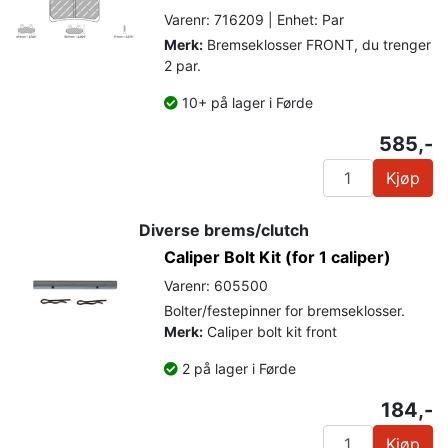
Varenr: 716209 | Enhet: Par
Merk:
Bremseklosser FRONT, du trenger
2 par.
10+ på lager i Førde
585,-
Kjøp
Diverse brems/clutch
Caliper Bolt Kit (for 1 caliper)
Varenr: 605500
Bolter/festepinner for bremseklosser.
Merk:
Caliper bolt kit front
2 på lager i Førde
184,-
Kjøp