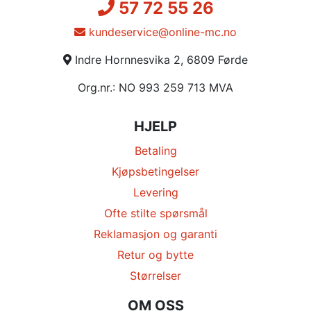
57 72 55 26
kundeservice@online-mc.no
Indre Hornnesvika 2, 6809 Førde
Org.nr.: NO 993 259 713 MVA
HJELP
Betaling
Kjøpsbetingelser
Levering
Ofte stilte spørsmål
Reklamasjon og garanti
Retur og bytte
Størrelser
OM OSS