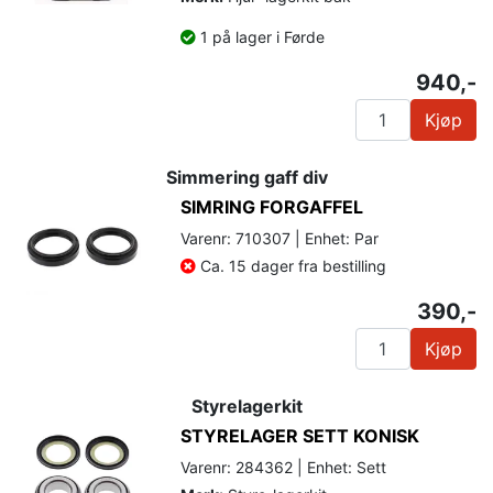
1 på lager i Førde
940,-
Kjøp
Simmering gaff div
SIMRING FORGAFFEL
Varenr: 710307 | Enhet: Par
Ca. 15 dager fra bestilling
390,-
Kjøp
Styrelagerkit
STYRELAGER SETT KONISK
Varenr: 284362 | Enhet: Sett