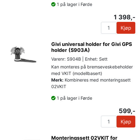
1 på lager i Førde
1 398,-
Kjøp
Givi universal holder for Givi GPS
holder (S903A)
Varenr: S904B | Enhet: Sett
Kan monteres på bremseveskebeholder
med VKIT (modellbasert)
Merk:
Kombineres med monteringssett
02VKIT
1 på lager i Førde
599,-
Kjøp
Monteringssett 02VKIT for