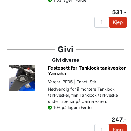
1 på lager i Førde
531,-
Kjøp
Givi
Givi diverse
Festesett for Tanklock tankvesker
Yamaha
Varenr: BF05 | Enhet: Stk
Nødvendig for å montere Tanklock
tankvesker, finn Tanklock tankveske
under tilbehør på denne varen.
10+ på lager i Førde
247,-
Kjøp