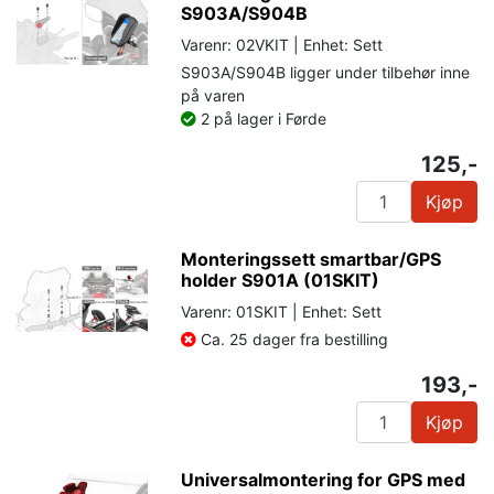
S903A/S904B
Varenr: 02VKIT | Enhet: Sett
S903A/S904B ligger under tilbehør inne
på varen
2 på lager i Førde
125,-
Kjøp
Monteringssett smartbar/GPS
holder S901A (01SKIT)
Varenr: 01SKIT | Enhet: Sett
Ca. 25 dager fra bestilling
193,-
Kjøp
Universalmontering for GPS med