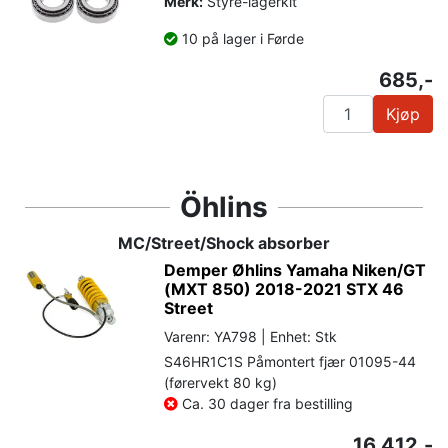
Merk:
Styre-lagerkit
10 på lager i Førde
685,-
Kjøp
Öhlins
MC/Street/Shock absorber
Demper Øhlins Yamaha Niken/GT
(MXT 850) 2018-2021 STX 46
Street
Varenr: YA798 | Enhet: Stk
S46HR1C1S Påmontert fjær 01095-44
(førervekt 80 kg)
Ca. 30 dager fra bestilling
16 412,-