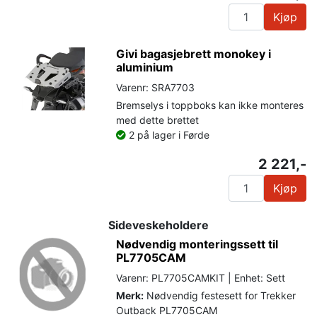
Kjøp
Givi bagasjebrett monokey i
aluminium
Varenr: SRA7703
Bremselys i toppboks kan ikke monteres
med dette brettet
2 på lager i Førde
2 221,-
Kjøp
Sideveskeholdere
Nødvendig monteringssett til
PL7705CAM
Varenr: PL7705CAMKIT | Enhet: Sett
Merk:
Nødvendig festesett for Trekker
Outback PL7705CAM