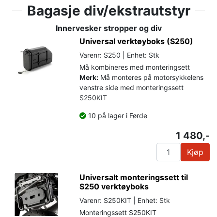
Bagasje div/ekstrautstyr
Innervesker stropper og div
Universal verktøyboks (S250)
Varenr: S250 | Enhet: Stk
Må kombineres med monteringsett
Merk:
Må monteres på motorsykkelens
venstre side med monteringssett
S250KIT
10 på lager i Førde
1 480,-
Kjøp
Universalt monteringssett til
S250 verktøyboks
Varenr: S250KIT | Enhet: Stk
Monteringssett S250KIT