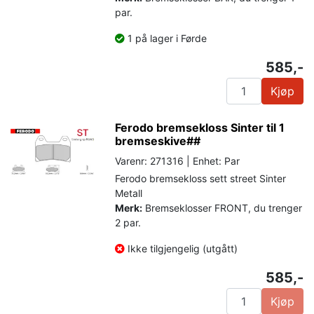
par.
1 på lager i Førde
585,-
Kjøp
Ferodo bremsekloss Sinter til 1
bremseskive##
Varenr: 271316 | Enhet: Par
Ferodo bremsekloss sett street Sinter
Metall
Merk:
Bremseklosser FRONT, du trenger
2 par.
Ikke tilgjengelig (utgått)
585,-
Kjøp