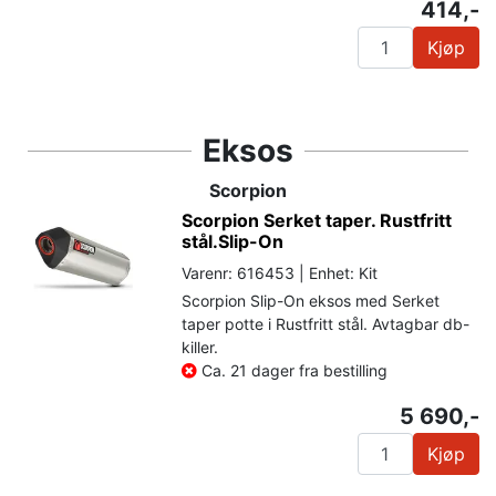
414,-
Kjøp
Eksos
Scorpion
Scorpion Serket taper. Rustfritt
stål.Slip-On
Varenr: 616453 | Enhet: Kit
Scorpion Slip-On eksos med Serket
taper potte i Rustfritt stål. Avtagbar db-
killer.
Ca. 21 dager fra bestilling
5 690,-
Kjøp