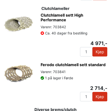
Clutchlameller
Clutchlamell sett High
Performance
Varenr: 703842
Ca. 40 dager fra bestilling
4 971,-
Kjøp
Ferodo clutchlamell sett standard
Varenr: 703841
1 på lager i Førde
2 714,-
Kjøp
Diverse brems/clutch