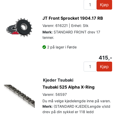
Kjøp
JT Front Sprocket 1904.17 RB
Varenr: 616221 | Enhet: Stk
Merk:
STANDARD FRONT drev 17
tenner.
2 på lager i Førde
415,-
Kjøp
Kjeder Tsubaki
Tsubaki 525 Alpha X-Ring
Varenr: 56597
Du må velge kjedelengde inne på varen.
Merk:
(STANDARD KJEDE)Lengde v/std
drev på din sykkel er 118 ledd