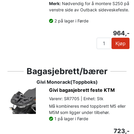
Merk:
Nødvendig for å montere S250 på
venstre side av Outback sideveskefeste.
2 på lager i Førde
964,-
Kjøp
Bagasjebrett/bærer
Givi Monorack(Toppboks)
Givi bagasjebrett feste KTM
Varenr: SR7705 | Enhet: Stk
Må kombineres med toppbrett M5 eller
M5M som ligger under tilbehør.
1 på lager i Førde
723,-