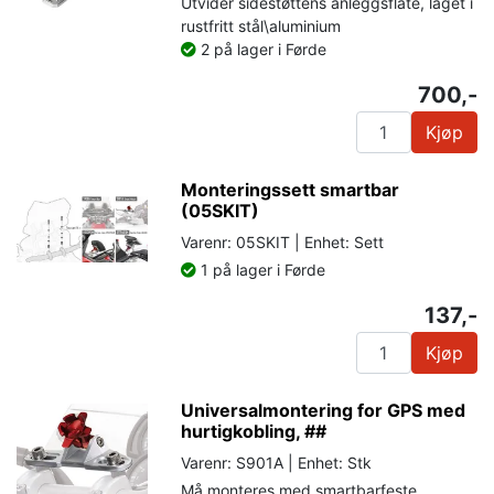
Utvider sidestøttens anleggsflate, laget i
rustfritt stål\aluminium
2 på lager i Førde
700,-
Kjøp
Monteringssett smartbar
(05SKIT)
Varenr: 05SKIT | Enhet: Sett
1 på lager i Førde
137,-
Kjøp
Universalmontering for GPS med
hurtigkobling, ##
Varenr: S901A | Enhet: Stk
Må monteres med smartbarfeste