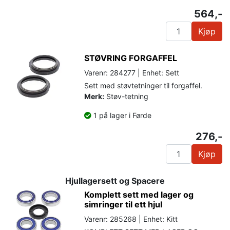
564,-
Kjøp
STØVRING FORGAFFEL
Varenr: 284277 | Enhet: Sett
Sett med støvtetninger til forgaffel.
Merk:
Støv-tetning
1 på lager i Førde
276,-
Kjøp
Hjullagersett og Spacere
Komplett sett med lager og
simringer til ett hjul
Varenr: 285268 | Enhet: Kitt