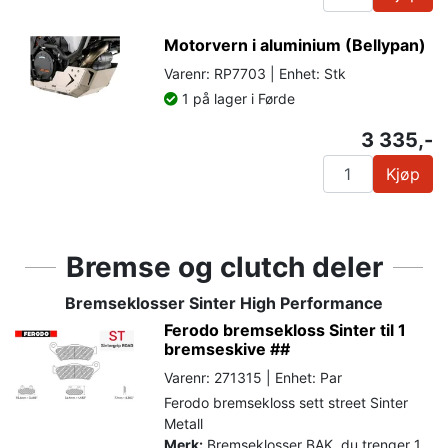
Motorvern i aluminium (Bellypan)
Varenr: RP7703 | Enhet: Stk
1 på lager i Førde
3 335,-
Kjøp
Bremse og clutch deler
Bremseklosser Sinter High Performance
Ferodo bremsekloss Sinter til 1
bremseskive ##
Varenr: 271315 | Enhet: Par
Ferodo bremsekloss sett street Sinter
Metall
Merk:
Bremseklosser BAK, du trenger 1