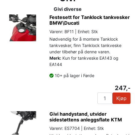
Givi diverse
Festesett for Tanklock tankvesker
BMW\Ducati
Varenr: BF11 | Enhet: Stk
Nødvendig for å montere Tanklock
tankvesker, finn Tanklock tankveske
under tilbehør på denne varen.
Merk:
Kun for tankveske EA143 og
EA144
10+ på lager i Førde
247,-
Kjøp
Givi handystand, utvider
sidestøttens anleggsflate KTM
Varenr: ES7704 | Enhet: Stk