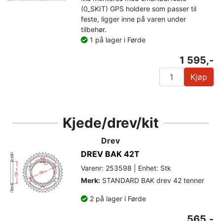
(0_SKIT) GPS holdere som passer til
feste, ligger inne på varen under
tilbehør.
1 på lager i Førde
1 595,-
Kjøp
Kjede/drev/kit
Drev
DREV BAK 42T
Varenr: 253598 | Enhet: Stk
Merk:
STANDARD BAK drev 42 tenner
2 på lager i Førde
565,-