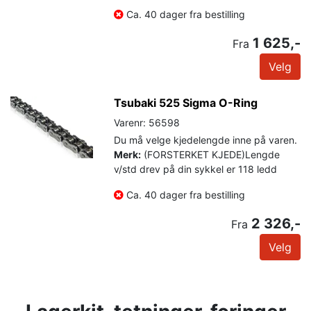
Ca. 40 dager fra bestilling
1 625,-
Fra
Velg
Tsubaki 525 Sigma O-Ring
Varenr: 56598
Du må velge kjedelengde inne på varen.
Merk:
(FORSTERKET KJEDE)Lengde
v/std drev på din sykkel er 118 ledd
Ca. 40 dager fra bestilling
2 326,-
Fra
Velg