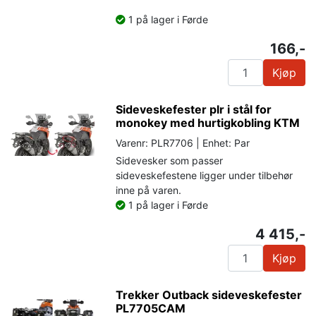
1 på lager i Førde
166,-
Kjøp
Sideveskefester plr i stål for
monokey med hurtigkobling KTM
Varenr: PLR7706 | Enhet: Par
Sidevesker som passer
sideveskefestene ligger under tilbehør
inne på varen.
1 på lager i Førde
4 415,-
Kjøp
Trekker Outback sideveskefester
PL7705CAM