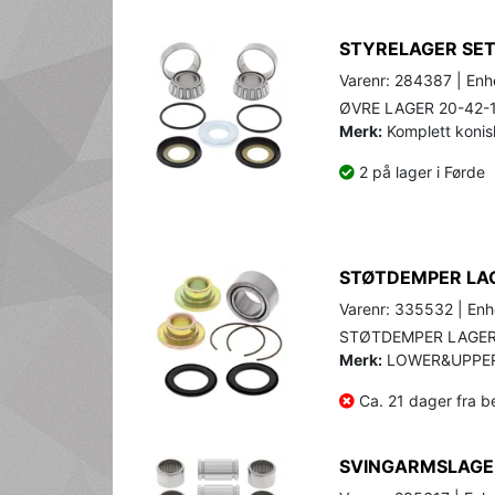
STYRELAGER SET
Varenr: 284387 | Enhe
ØVRE LAGER 20-42-
Merk:
Komplett konisk
2 på lager i Førde
STØTDEMPER LAG
Varenr: 335532 | Enhe
STØTDEMPER LAGER
Merk:
LOWER&UPPER 
Ca. 21 dager fra be
SVINGARMSLAGE