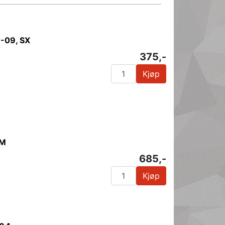
-09, SX
375,-
Kjøp
TM
685,-
Kjøp