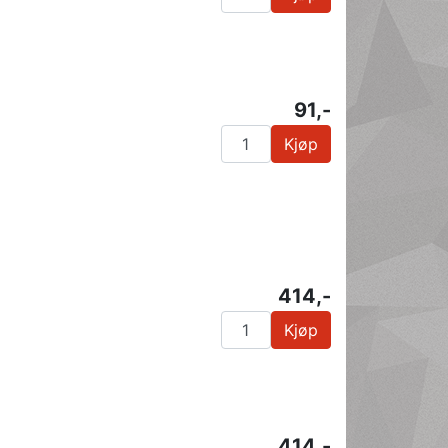
91,-
Kjøp
414,-
Kjøp
414,-