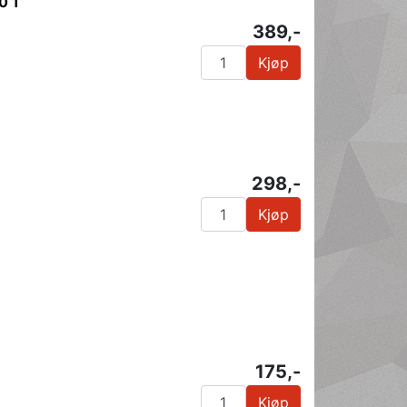
0 1
389,-
Kjøp
298,-
Kjøp
175,-
Kjøp