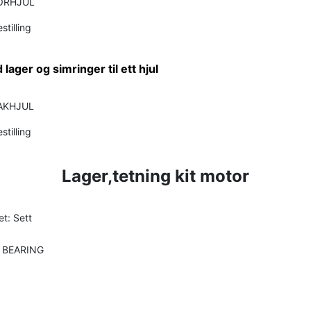
ORHJUL
stilling
lager og simringer til ett hjul
AKHJUL
stilling
Lager,tetning kit motor
t: Sett
 BEARING