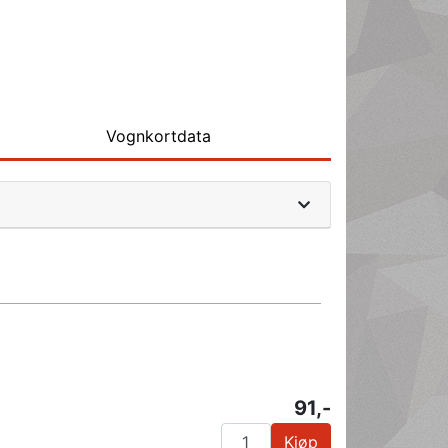
Vognkortdata
91,-
Kjøp