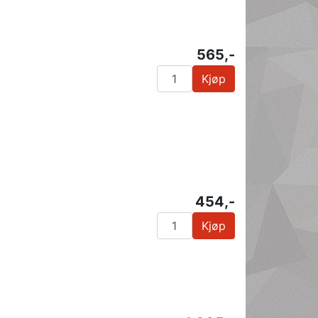
565,-
Kjøp
454,-
Kjøp