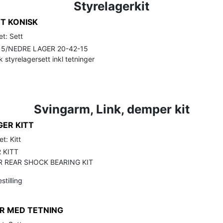
Styrelagerkit
T KONISK
t: Sett
15/NEDRE LAGER 20-42-15
 styrelagersett inkl tetninger
Svingarm, Link, demper kit
ER KITT
t: Kitt
 KITT
REAR SHOCK BEARING KIT
stilling
R MED TETNING