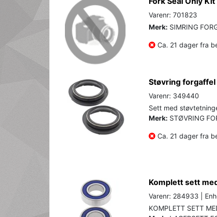
Fork Seal Only Ki
Varenr: 701823
Merk:
SIMRING FOR
Ca. 21 dager fra be
Støvring forgaffel
Varenr: 349440
Sett med støvtetninger
Merk:
STØVRING FO
Ca. 21 dager fra be
Komplett sett med 
Varenr: 284933 | Enhe
KOMPLETT SETT MED