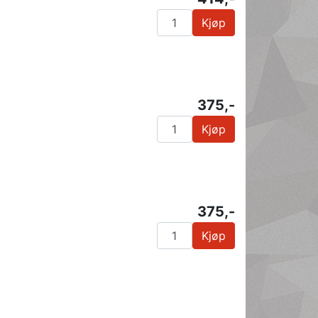
Kjøp
375,-
Kjøp
375,-
Kjøp