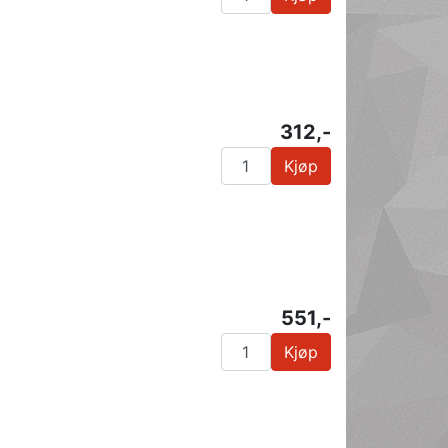
312,-
Kjøp
551,-
Kjøp