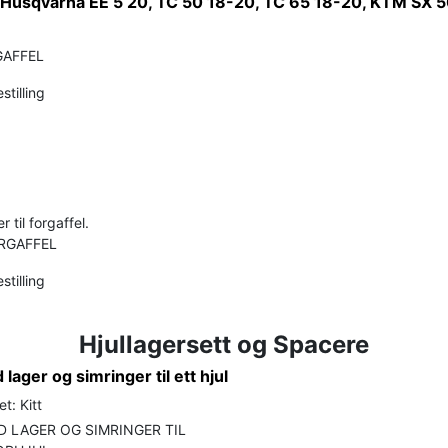
t Husqvarna EE 5 20, TC 50 18-20, TC 65 18-20, KTM SX 5
GAFFEL
stilling
 til forgaffel.
RGAFFEL
stilling
Hjullagersett og Spacere
lager og simringer til ett hjul
t: Kitt
 LAGER OG SIMRINGER TIL