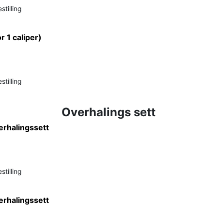
stilling
or 1 caliper)
stilling
Overhalings sett
erhalingssett
stilling
erhalingssett