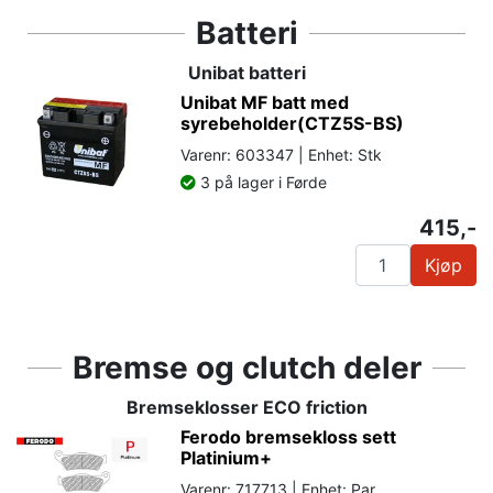
Batteri
Unibat batteri
Unibat MF batt med
syrebeholder(CTZ5S-BS)
Varenr: 603347 | Enhet: Stk
3 på lager i Førde
415,-
Kjøp
Bremse og clutch deler
Bremseklosser ECO friction
Ferodo bremsekloss sett
Platinium+
Varenr: 717713 | Enhet: Par