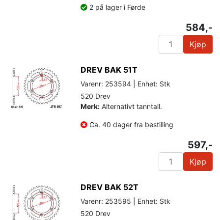
2 på lager i Førde
584,-
Kjøp
DREV BAK 51T
Varenr: 253594 | Enhet: Stk
520 Drev
Merk:
Alternativt tanntall.
Ca. 40 dager fra bestilling
597,-
Kjøp
DREV BAK 52T
Varenr: 253595 | Enhet: Stk
520 Drev