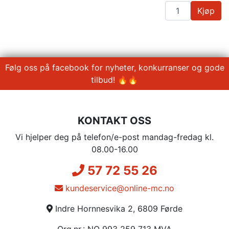
Kjøp
Følg oss på facebook for nyheter, konkurranser og gode
tilbud! 🔥🔥
KONTAKT OSS
Vi hjelper deg på telefon/e-post mandag-fredag kl.
08.00-16.00
57 72 55 26
kundeservice@online-mc.no
Indre Hornnesvika 2, 6809 Førde
Org.nr.: NO 993 259 713 MVA