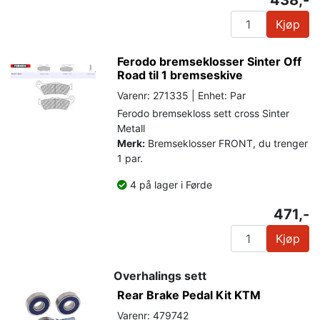
Kjøp
Ferodo bremseklosser Sinter Off
Road til 1 bremseskive
Varenr: 271335 | Enhet: Par
Ferodo bremsekloss sett cross Sinter
Metall
Merk:
Bremseklosser FRONT, du trenger
1 par.
4 på lager i Førde
471,-
Kjøp
Overhalings sett
Rear Brake Pedal Kit KTM
Varenr: 479742