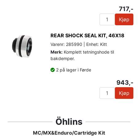
717,-
Kjøp
REAR SHOCK SEAL KIT, 46X18
Varenr: 285990 | Enhet: Kitt
Merk:
Komplett tetningshode til
bakdemper.
2 på lager i Førde
943,-
Kjøp
Öhlins
MC/MX&Enduro/Cartridge Kit