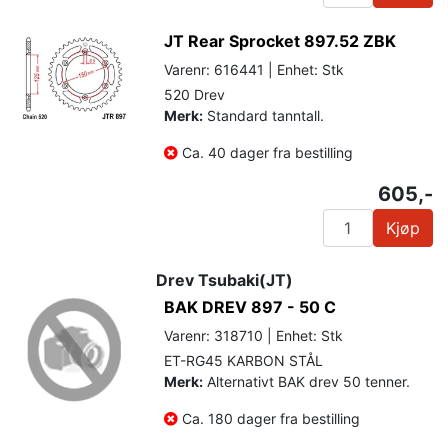
JT Rear Sprocket 897.52 ZBK
Varenr: 616441 | Enhet: Stk
520 Drev
Merk:
Standard tanntall.
Ca. 40 dager fra bestilling
605,-
Kjøp
Drev Tsubaki(JT)
BAK DREV 897 - 50 C
Varenr: 318710 | Enhet: Stk
ET-RG45 KARBON STÅL
Merk:
Alternativt BAK drev 50 tenner.
Ca. 180 dager fra bestilling