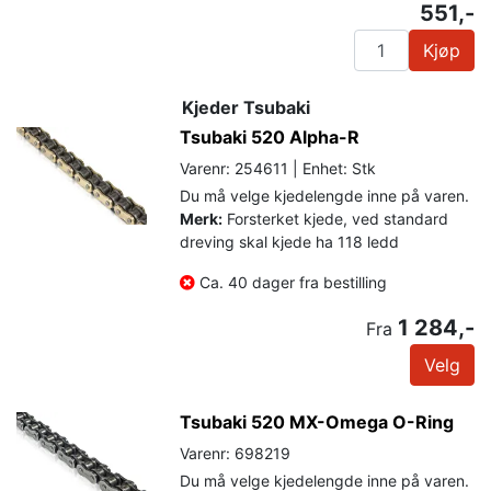
551,-
Kjøp
Kjeder Tsubaki
Tsubaki 520 Alpha-R
Varenr: 254611 | Enhet: Stk
Du må velge kjedelengde inne på varen.
Merk:
Forsterket kjede, ved standard
dreving skal kjede ha 118 ledd
Ca. 40 dager fra bestilling
1 284,-
Fra
Velg
Tsubaki 520 MX-Omega O-Ring
Varenr: 698219
Du må velge kjedelengde inne på varen.