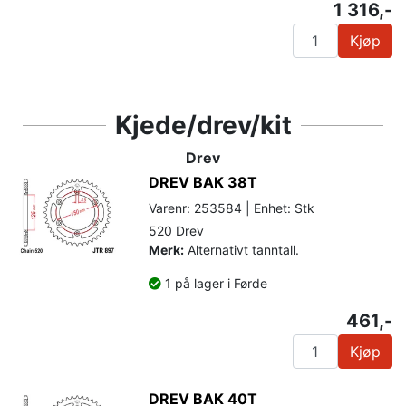
1 316,-
Kjøp
Kjede/drev/kit
Drev
DREV BAK 38T
Varenr: 253584 | Enhet: Stk
520 Drev
Merk:
Alternativt tanntall.
1 på lager i Førde
461,-
Kjøp
DREV BAK 40T