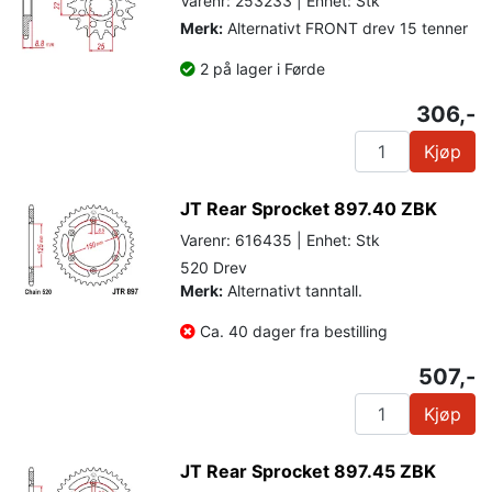
Varenr: 253233 | Enhet: Stk
Merk:
Alternativt FRONT drev 15 tenner
2 på lager i Førde
306,-
Kjøp
JT Rear Sprocket 897.40 ZBK
Varenr: 616435 | Enhet: Stk
520 Drev
Merk:
Alternativt tanntall.
Ca. 40 dager fra bestilling
507,-
Kjøp
JT Rear Sprocket 897.45 ZBK