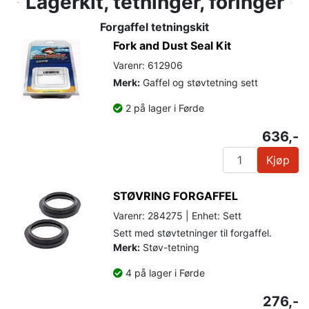
Lagerkit, tetninger, foringer
Forgaffel tetningskit
Fork and Dust Seal Kit
Varenr: 612906
Merk:
Gaffel og støvtetning sett
2 på lager i Førde
636,-
Kjøp
STØVRING FORGAFFEL
Varenr: 284275 | Enhet: Sett
Sett med støvtetninger til forgaffel.
Merk:
Støv-tetning
4 på lager i Førde
276,-