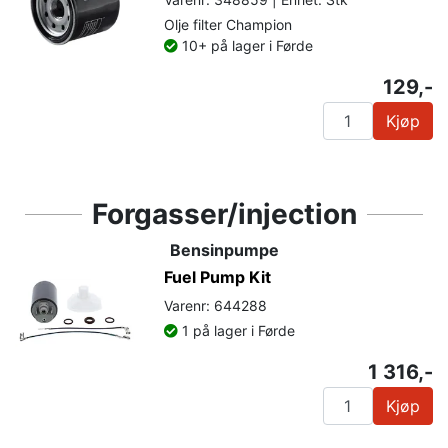
Olje filter Champion
10+ på lager i Førde
129,-
Kjøp
Forgasser/injection
Bensinpumpe
Fuel Pump Kit
Varenr: 644288
1 på lager i Førde
1 316,-
Kjøp