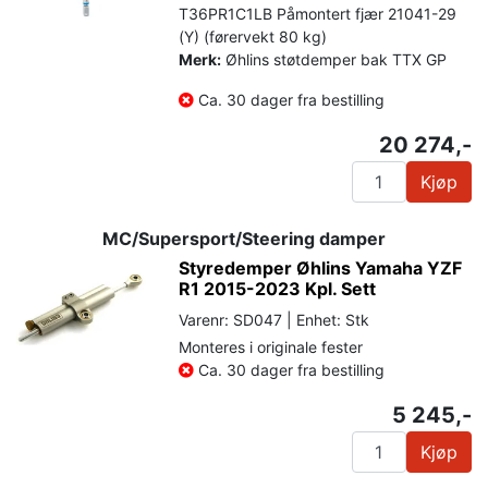
T36PR1C1LB Påmontert fjær 21041-29
(Y) (førervekt 80 kg)
Merk:
Øhlins støtdemper bak TTX GP
Ca. 30 dager fra bestilling
20 274,-
Kjøp
MC/Supersport/Steering damper
Styredemper Øhlins Yamaha YZF
R1 2015-2023 Kpl. Sett
Varenr: SD047 | Enhet: Stk
Monteres i originale fester
Ca. 30 dager fra bestilling
5 245,-
Kjøp