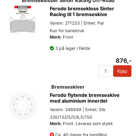
Bremseklosser Sinter Racing Off-Road
Ferodo bremsekloss Sinter
Racing til 1 bremseskive
Varenr: 271233 | Enhet: Par
Kun for banebruk
Merk:
Front
3 på lager i Førde
876,-
Kjøp
Bremseskiver
Ferodo flytende bremseskive
med aluminium innerdel
Varenr: 346649 | Enhet: Stk
320/132/5/5/8,5/150
Merk:
Front. Leveres som stykk
Ca. 40 dager fra bestilling