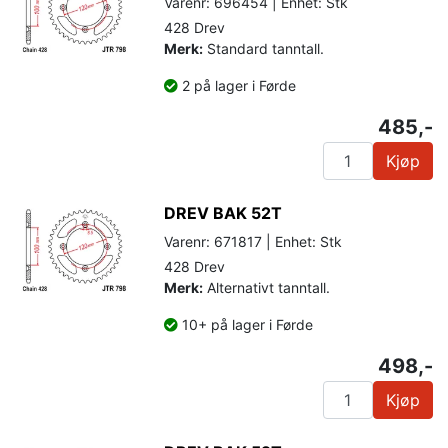
Varenr: 696454 | Enhet: Stk
428 Drev
Merk:
Standard tanntall.
2 på lager i Førde
485,-
Kjøp
DREV BAK 52T
Varenr: 671817 | Enhet: Stk
428 Drev
Merk:
Alternativt tanntall.
10+ på lager i Førde
498,-
Kjøp