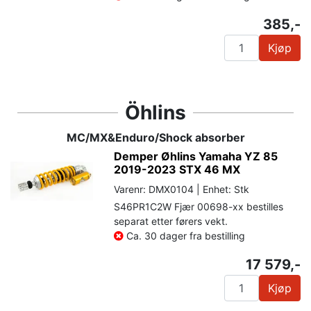
385,-
Kjøp
Öhlins
MC/MX&Enduro/Shock absorber
Demper Øhlins Yamaha YZ 85
2019-2023 STX 46 MX
Varenr: DMX0104 | Enhet: Stk
S46PR1C2W Fjær 00698-xx bestilles
separat etter førers vekt.
Ca. 30 dager fra bestilling
17 579,-
Kjøp