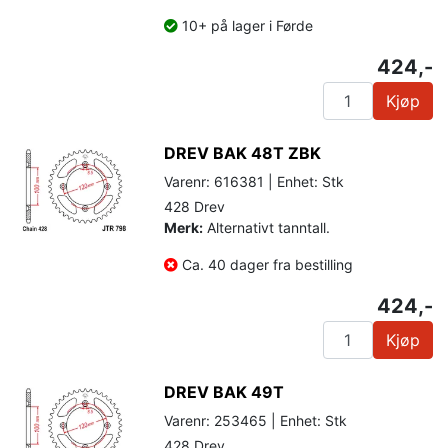
10+ på lager i Førde
424,-
Kjøp
DREV BAK 48T ZBK
Varenr: 616381 | Enhet: Stk
428 Drev
Merk:
Alternativt tanntall.
Ca. 40 dager fra bestilling
424,-
Kjøp
DREV BAK 49T
Varenr: 253465 | Enhet: Stk
428 Drev