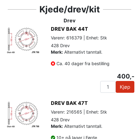
Kjede/drev/kit
Drev
DREV BAK 44T
Varenr: 616379 | Enhet: Stk
428 Drev
Merk:
Alternativt tanntall.
Ca. 40 dager fra bestilling
400,-
Kjøp
DREV BAK 47T
Varenr: 216565 | Enhet: Stk
428 Drev
Merk:
Alternativt tanntall.
10+ på lager i Førde