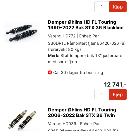
Kjøp
Demper Øhlins HD FL Touring
1990-2022 Bak STX 36 Blackline
Varenr: HD772 | Enhet: Par
S36DR1L Påmontert fjær 66420-026 (B)
(førervekt 80 kg)
Merk:
Støtdempere bak 13" justerbare
med sorte fjærer
Ca. 30 dager fra bestilling
12 741,-
Kjøp
Demper Øhlins HD FL Touring
2006-2022 Bak STX 36 Twin
Varenr: HD039 | Enhet: Par
S36E Påmontert fjær 66420-026 (B)