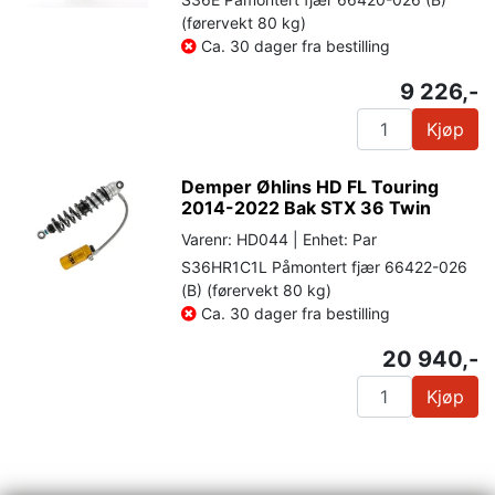
(førervekt 80 kg)
Ca. 30 dager fra bestilling
9 226,-
Kjøp
Demper Øhlins HD FL Touring
2014-2022 Bak STX 36 Twin
Varenr: HD044 | Enhet: Par
S36HR1C1L Påmontert fjær 66422-026
(B) (førervekt 80 kg)
Ca. 30 dager fra bestilling
20 940,-
Kjøp