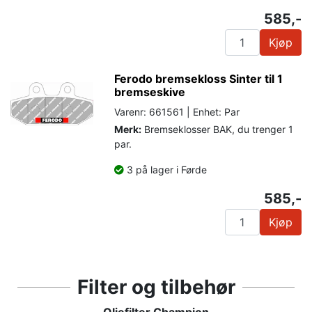
585,-
Kjøp
Ferodo bremsekloss Sinter til 1
bremseskive
Varenr: 661561 | Enhet: Par
Merk:
Bremseklosser BAK, du trenger 1
par.
3 på lager i Førde
585,-
Kjøp
Filter og tilbehør
Oljefilter Champion