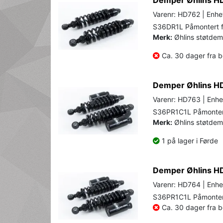
Varenr: HD762 | Enhe
S36DR1L Påmontert f
Merk:
Øhlins støtdem
Ca. 30 dager fra be
Demper Øhlins HD
Varenr: HD763 | Enhe
S36PR1C1L Påmontert
Merk:
Øhlins støtdemp
1 på lager i Førde
Demper Øhlins HD
Varenr: HD764 | Enhe
S36PR1C1L Påmontert
Ca. 30 dager fra be