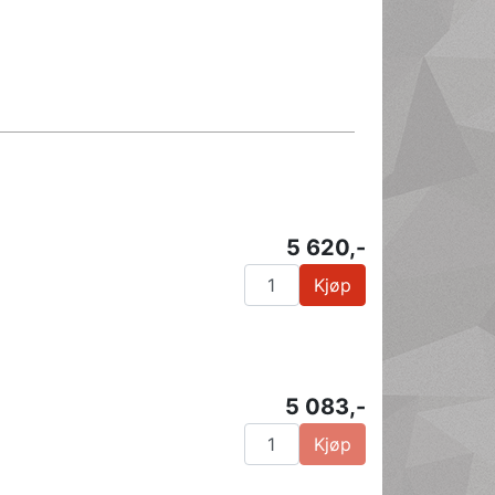
5 620,-
Kjøp
5 083,-
Kjøp