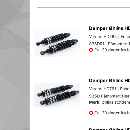
Demper Øhlins HD
Varenr: HD765 | Enhe
S36DR1L Påmontert f
Ca. 30 dager fra be
Demper Øhlins HD
Varenr: HD761 | Enhet
S36D Påmontert fjær 
Merk:
Øhlins støtdemp
Ca. 30 dager fra be
Demper Øhlins HD