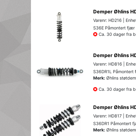
Demper Øhlins H
Varenr: HD216 | Enhet
S36E Påmontert fjær 
Ca. 30 dager fra be
Demper Øhlins H
Varenr: HD816 | Enhe
S36DR1L Påmontert fj
Merk:
Øhlins støtdem
Ca. 30 dager fra be
Demper Øhlins H
Varenr: HD817 | Enhet
S36DR1 Påmontert fjæ
Merk:
Øhlins støtdemp