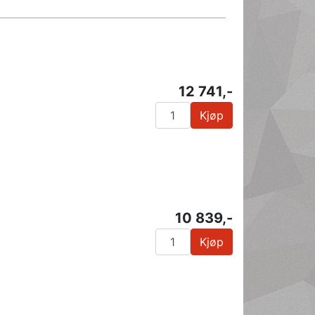
12 741,-
Kjøp
10 839,-
Kjøp