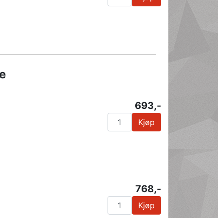
e
693,-
Kjøp
768,-
Kjøp