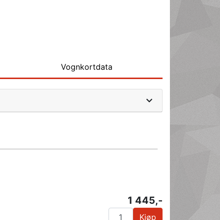
Vognkortdata
1 445,-
Kjøp