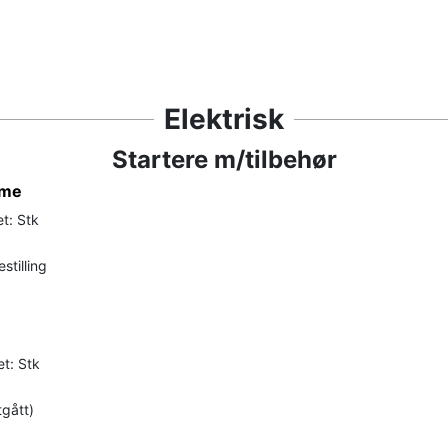
Elektrisk
Startere m/tilbehør
ome
t: Stk
stilling
t: Stk
tgått)