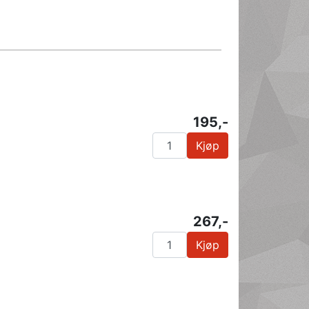
195,-
Kjøp
267,-
Kjøp