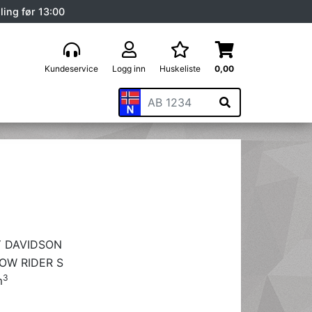
ling før 13:00
Kundeservice
Logg inn
Huskeliste
0,00
 DAVIDSON
OW RIDER S
3
m