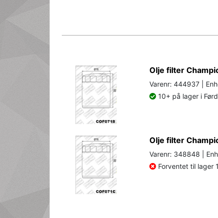
Olje filter Champ
Varenr: 444937 | Enh
10+ på lager i Før
Olje filter Cham
Varenr: 348848 | Enh
Forventet til lager