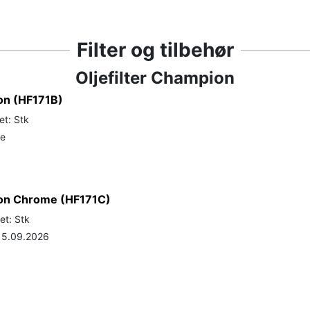
Filter og tilbehør
Oljefilter Champion
ion (HF171B)
et: Stk
de
pion Chrome (HF171C)
et: Stk
 15.09.2026