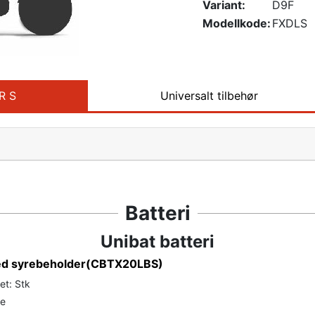
Variant:
D9F
Modellkode:
FXDLS
R S
Universalt tilbehør
Batteri
Unibat batteri
med syrebeholder(CBTX20LBS)
et: Stk
de