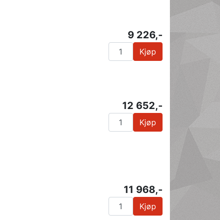
9 226,-
Kjøp
12 652,-
Kjøp
11 968,-
Kjøp